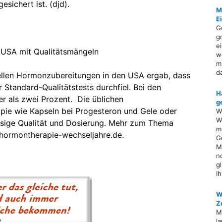
sichert ist. (djd).
M
E
G
g
e
 USA mit Qualitätsmängeln
w
m
d
uellen Hormonzubereitungen in den USA ergab, dass
r Standard-Qualitätstests durchfiel. Bei den
H
r als zwei Prozent. Die üblichen
g
pie wie Kapseln bei Progesteron und Gele oder
W
W
lässige Qualität und Dosierung. Mehr zum Thema
ma
hormontherapie-wechseljahre.de.
G
M
n
g
I
W
Z
M
l