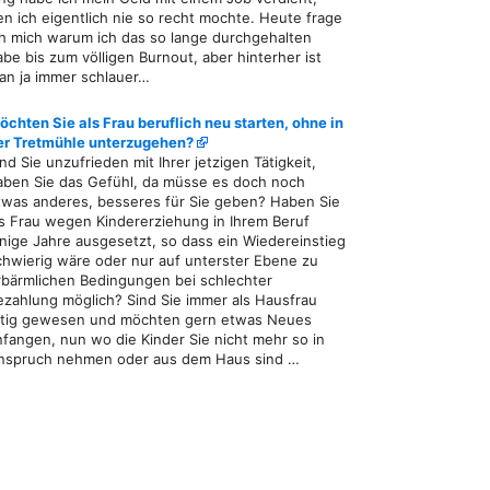
en ich eigentlich nie so recht mochte. Heute frage
ch mich warum ich das so lange durchgehalten
abe bis zum völligen Burnout, aber hinterher ist
an ja immer schlauer…
öchten Sie als Frau beruflich neu starten, ohne in
er Tretmühle unterzugehen?
ind Sie unzufrieden mit Ihrer jetzigen Tätigkeit,
aben Sie das Gefühl, da müsse es doch noch
twas anderes, besseres für Sie geben? Haben Sie
ls Frau wegen Kindererziehung in Ihrem Beruf
inige Jahre ausgesetzt, so dass ein Wiedereinstieg
chwierig wäre oder nur auf unterster Ebene zu
rbärmlichen Bedingungen bei schlechter
ezahlung möglich? Sind Sie immer als Hausfrau
ätig gewesen und möchten gern etwas Neues
nfangen, nun wo die Kinder Sie nicht mehr so in
nspruch nehmen oder aus dem Haus sind …