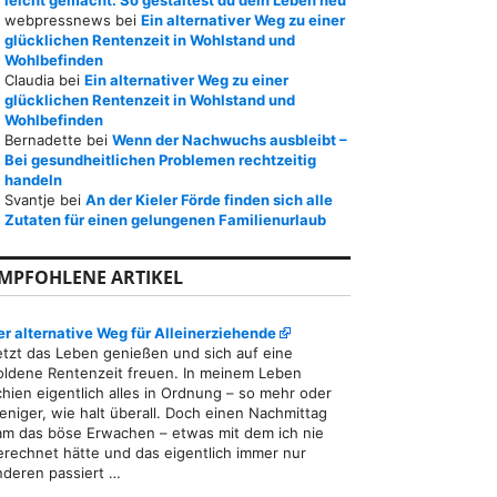
leicht gemacht: So gestaltest du dein Leben neu
webpressnews
bei
Ein alternativer Weg zu einer
glücklichen Rentenzeit in Wohlstand und
Wohlbefinden
Claudia
bei
Ein alternativer Weg zu einer
glücklichen Rentenzeit in Wohlstand und
Wohlbefinden
Bernadette
bei
Wenn der Nachwuchs ausbleibt –
Bei gesundheitlichen Problemen rechtzeitig
handeln
Svantje
bei
An der Kieler Förde finden sich alle
Zutaten für einen gelungenen Familienurlaub
MPFOHLENE ARTIKEL
er alternative Weg für Alleinerziehende
etzt das Leben genießen und sich auf eine
oldene Rentenzeit freuen. In meinem Leben
chien eigentlich alles in Ordnung – so mehr oder
eniger, wie halt überall. Doch einen Nachmittag
am das böse Erwachen – etwas mit dem ich nie
erechnet hätte und das eigentlich immer nur
nderen passiert …