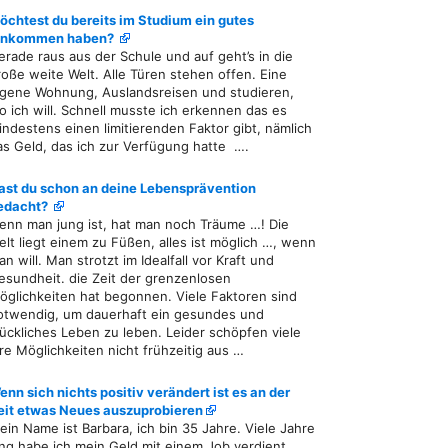
öchtest du bereits im Studium ein gutes
inkommen haben?
erade raus aus der Schule und auf geht’s in die
roße weite Welt. Alle Türen stehen offen. Eine
igene Wohnung, Auslandsreisen und studieren,
o ich will. Schnell musste ich erkennen das es
indestens einen limitierenden Faktor gibt, nämlich
as Geld, das ich zur Verfügung hatte ….
ast du schon an deine Lebensprävention
edacht?
enn man jung ist, hat man noch Träume …! Die
elt liegt einem zu Füßen, alles ist möglich …, wenn
n will. Man strotzt im Idealfall vor Kraft und
esundheit. die Zeit der grenzenlosen
öglichkeiten hat begonnen. Viele Faktoren sind
otwendig, um dauerhaft ein gesundes und
lückliches Leben zu leben. Leider schöpfen viele
hre Möglichkeiten nicht frühzeitig aus …
enn sich nichts positiv verändert ist es an der
eit etwas Neues auszuprobieren
ein Name ist Barbara, ich bin 35 Jahre. Viele Jahre
ang habe ich mein Geld mit einem Job verdient,