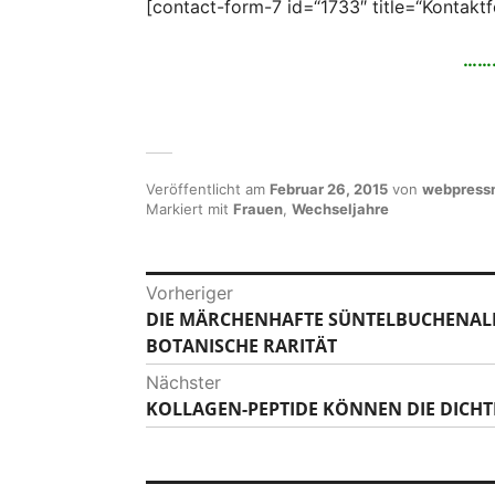
[contact-form-7 id=“1733″ title=“Kontak
……
Veröffentlicht am
Februar 26, 2015
von
webpress
Markiert mit
Frauen
,
Wechseljahre
B
Vorheriger
DIE MÄRCHENHAFTE SÜNTELBUCHENALL
V
e
BOTANISCHE RARITÄT
o
i
r
Nächster
h
t
KOLLAGEN-PEPTIDE KÖNNEN DIE DICH
N
e
ä
r
r
c
i
a
h