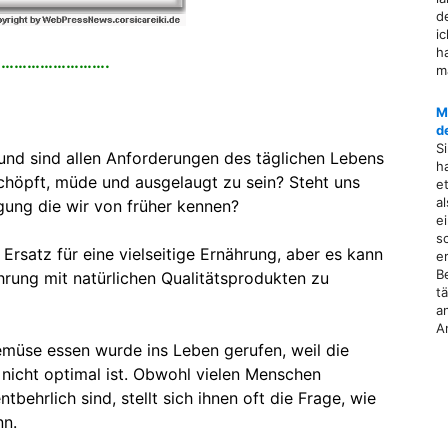
d
i
h
…………………….
m
M
d
S
 und sind allen Anforderungen des täglichen Lebens
h
höpft, müde und ausgelaugt zu sein? Steht uns
e
a
gung die wir von früher kennen?
e
s
rsatz für eine vielseitige Ernährung, aber es kann
e
B
ahrung mit natürlichen Qualitätsprodukten zu
t
a
A
üse essen wurde ins Leben gerufen, weil die
 nicht optimal ist. Obwohl vielen Menschen
tbehrlich sind, stellt sich ihnen oft die Frage, wie
nn.