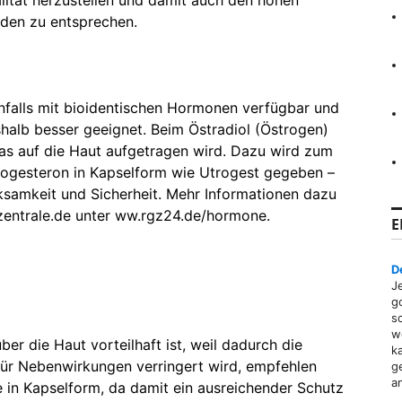
lität herzustellen und damit auch den hohen
rden zu entsprechen.
falls mit bioidentischen Hormonen verfügbar und
halb besser geeignet. Beim Östradiol (Östrogen)
as auf die Haut aufgetragen wird. Dazu wird zum
rogesteron in Kapselform wie Utrogest gegeben –
ksamkeit und Sicherheit. Mehr Informationen dazu
zentrale.de unter ww.rgz24.de/hormone.
E
D
J
g
s
w
r die Haut vorteilhaft ist, weil dadurch die
k
ür Nebenwirkungen verringert wird, empfehlen
g
a
 in Kapselform, da damit ein ausreichender Schutz