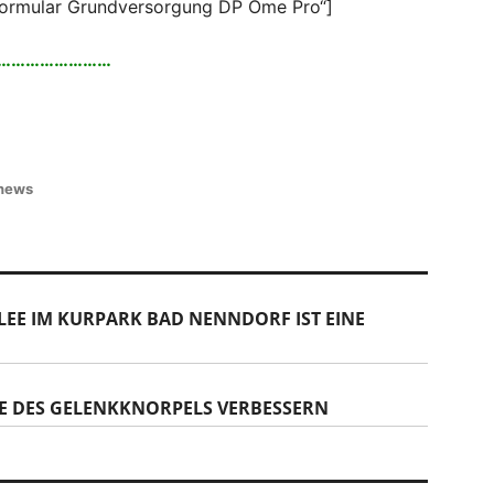
tformular Grundversorgung DP Ome Pro“]
……………………
news
EE IM KURPARK BAD NENNDORF IST EINE
TE DES GELENKKNORPELS VERBESSERN