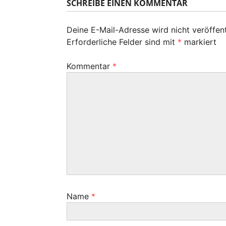
SCHREIBE EINEN KOMMENTAR
g
s
g
e
t
r
s
Deine E-Mail-Adresse wird nicht veröffent
e
B
Erforderliche Felder sind mit
*
markiert
r
-
e
B
i
N
Kommentar
*
e
t
i
a
r
t
a
v
r
g
a
i
:
g
g
:
a
t
i
Name
*
o