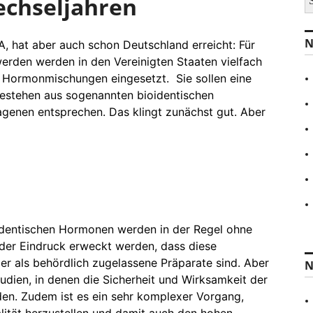
echseljahren
u
c
h
N
, hat aber auch schon Deutschland erreicht: Für
e
n
rden werden in den Vereinigten Staaten vielfach
a
le Hormonmischungen eingesetzt. Sie sollen eine
c
estehen aus sogenannten bioidentischen
h
:
enen entsprechen. Das klingt zunächst gut. Aber
identischen Hormonen werden in der Regel ohne
 der Eindruck erweckt werden, dass diese
 als behördlich zugelassene Präparate sind. Aber
N
Studien, in denen die Sicherheit und Wirksamkeit der
en. Zudem ist es ein sehr komplexer Vorgang,