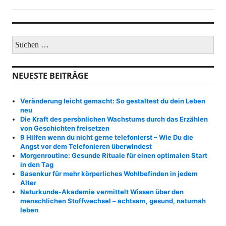
S
u
c
h
NEUESTE BEITRÄGE
e
n
a
Veränderung leicht gemacht: So gestaltest du dein Leben
c
neu
h
Die Kraft des persönlichen Wachstums durch das Erzählen
:
von Geschichten freisetzen
9 Hilfen wenn du nicht gerne telefonierst – Wie Du die
Angst vor dem Telefonieren überwindest
Morgenroutine: Gesunde Rituale für einen optimalen Start
in den Tag
Basenkur für mehr körperliches Wohlbefinden in jedem
Alter
Naturkunde-Akademie vermittelt Wissen über den
menschlichen Stoffwechsel – achtsam, gesund, naturnah
leben