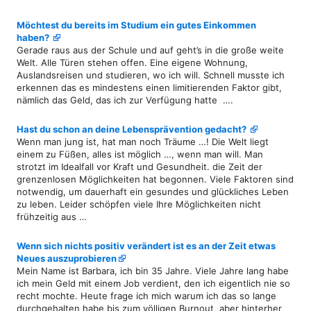
Möchtest du bereits im Studium ein gutes Einkommen
haben?
Gerade raus aus der Schule und auf geht’s in die große weite
Welt. Alle Türen stehen offen. Eine eigene Wohnung,
Auslandsreisen und studieren, wo ich will. Schnell musste ich
erkennen das es mindestens einen limitierenden Faktor gibt,
nämlich das Geld, das ich zur Verfügung hatte ….
Hast du schon an deine Lebensprävention gedacht?
Wenn man jung ist, hat man noch Träume …! Die Welt liegt
einem zu Füßen, alles ist möglich …, wenn man will. Man
strotzt im Idealfall vor Kraft und Gesundheit. die Zeit der
grenzenlosen Möglichkeiten hat begonnen. Viele Faktoren sind
notwendig, um dauerhaft ein gesundes und glückliches Leben
zu leben. Leider schöpfen viele Ihre Möglichkeiten nicht
frühzeitig aus …
Wenn sich nichts positiv verändert ist es an der Zeit etwas
Neues auszuprobieren
Mein Name ist Barbara, ich bin 35 Jahre. Viele Jahre lang habe
ich mein Geld mit einem Job verdient, den ich eigentlich nie so
recht mochte. Heute frage ich mich warum ich das so lange
durchgehalten habe bis zum völligen Burnout, aber hinterher