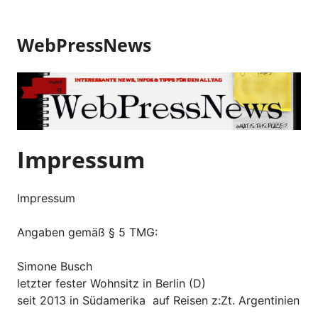
Z
u
WebPressNews
m
I
n
h
a
l
t
Impressum
s
p
r
Impressum
i
n
Angaben gemäß § 5 TMG:
g
e
Simone Busch
n
letzter fester Wohnsitz in Berlin (D)
seit 2013 in Südamerika auf Reisen z:Zt. Argentinien