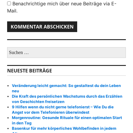
Benachrichtige mich über neue Beiträge via E-
Mail.
S
u
c
h
NEUESTE BEITRÄGE
e
n
a
Veränderung leicht gemacht: So gestaltest du dein Leben
c
neu
h
Die Kraft des persönlichen Wachstums durch das Erzählen
:
von Geschichten freisetzen
9 Hilfen wenn du nicht gerne telefonierst – Wie Du die
Angst vor dem Telefonieren überwindest
Morgenroutine: Gesunde Rituale für einen optimalen Start
in den Tag
Basenkur für mehr körperliches Wohlbefinden in jedem