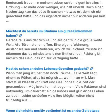
Rentenzeit freuen. In meinem Leben schien eigentlich alles in
Ordnung – so mehr oder weniger, wie halt überall. Doch einen
Nachmittag kam das böse Erwachen – etwas mit dem ich nie
gerechnet hätte und das eigentlich immer nur anderen passiert
…
Möchtest du bereits im Studium ein gutes Einkommen
haben?
Gerade raus aus der Schule und auf geht’s in die große weite
Welt. Alle Türen stehen offen. Eine eigene Wohnung,
Auslandsreisen und studieren, wo ich will. Schnell musste ich
erkennen das es mindestens einen limitierenden Faktor gibt,
nämlich das Geld, das ich zur Verfügung hatte ….
Hast du schon an deine Lebensprävention gedacht?
Wenn man jung ist, hat man noch Träume …! Die Welt liegt
einem zu Füßen, alles ist möglich …, wenn man will. Man
strotzt im Idealfall vor Kraft und Gesundheit. die Zeit der
grenzenlosen Möglichkeiten hat begonnen. Viele Faktoren sind
notwendig, um dauerhaft ein gesundes und glückliches Leben
zu leben. Leider schöpfen viele Ihre Möglichkeiten nicht
frühzeitig aus …
Wenn sich nichts positiv verändert ist es an der Zeit etwas