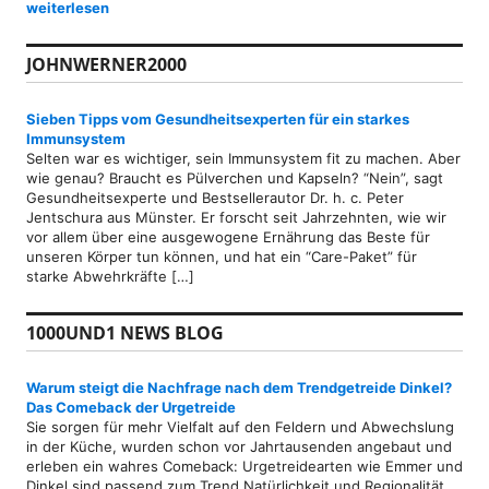
Auswandern als Rentner dank passivem Einkommen durch Networ
weiterlesen
JOHNWERNER2000
Sieben Tipps vom Gesundheitsexperten für ein starkes
Immunsystem
Selten war es wichtiger, sein Immunsystem fit zu machen. Aber
wie genau? Braucht es Pülverchen und Kapseln? “Nein”, sagt
Gesundheitsexperte und Bestsellerautor Dr. h. c. Peter
Jentschura aus Münster. Er forscht seit Jahrzehnten, wie wir
vor allem über eine ausgewogene Ernährung das Beste für
unseren Körper tun können, und hat ein “Care-Paket” für
starke Abwehrkräfte […]
1000UND1 NEWS BLOG
Warum steigt die Nachfrage nach dem Trendgetreide Dinkel?
Das Comeback der Urgetreide
Sie sorgen für mehr Vielfalt auf den Feldern und Abwechslung
in der Küche, wurden schon vor Jahrtausenden angebaut und
erleben ein wahres Comeback: Urgetreidearten wie Emmer und
Dinkel sind passend zum Trend Natürlichkeit und Regionalität