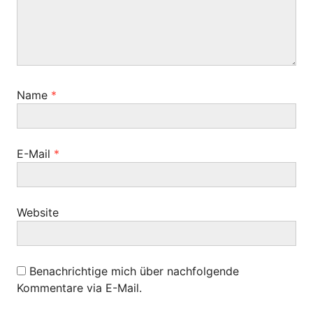
g
g
:
a
t
i
Name
*
o
n
E-Mail
*
Website
Benachrichtige mich über nachfolgende
Kommentare via E-Mail.