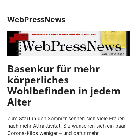
Z
u
WebPressNews
m
I
n
h
a
l
t
Basenkur für mehr
s
körperliches
p
r
Wohlbefinden in jedem
i
Alter
n
g
e
Zum Start in den Sommer sehnen sich viele Frauen
n
nach mehr Attraktivität. Sie wünschen sich ein paar
Corona-Kilos weniger – und dafür mehr