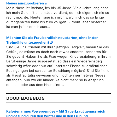
Neues auszuprobieren
Mein Name ist Barbara, ich bin 35 Jahre. Viele Jahre lang habe
ich mein Geld mit einem Job verdient, den ich eigentlich nie so
recht mochte. Heute frage ich mich warum ich das so lange
durchgehalten habe bis zum völligen Burnout, aber hinterher
ist man ja immer schlauer…
Möchten Sie als Frau beruflich neu starten, ohne in der
Tretmühle unterzugehen?
Sind Sie unzufrieden mit Ihrer jetzigen Tätigkeit, haben Sie das
Gefühl, da müsse es doch noch etwas anderes, besseres für
Sie geben? Haben Sie als Frau wegen Kindererziehung in Ihrem
Beruf einige Jahre ausgesetzt, so dass ein Wiedereinstieg
schwierig wäre oder nur auf unterster Ebene zu erbärmlichen
Bedingungen bei schlechter Bezahlung möglich? Sind Sie immer
als Hausfrau tätig gewesen und möchten gern etwas Neues
anfangen, nun wo die Kinder Sie nicht mehr so in Anspruch
nehmen oder aus dem Haus sind …
DOODIEDOE BLOG
Kalorienarmes Powergemüse – Mit Sauerkraut genussreich
und gesund durch den Winter und in den Frühling