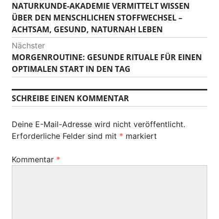
NATURKUNDE-AKADEMIE VERMITTELT WISSEN
V
e
ÜBER DEN MENSCHLICHEN STOFFWECHSEL –
o
i
ACHTSAM, GESUND, NATURNAH LEBEN
r
h
t
Nächster
e
MORGENROUTINE: GESUNDE RITUALE FÜR EINEN
N
r
r
OPTIMALEN START IN DEN TAG
ä
i
a
c
g
h
g
SCHREIBE EINEN KOMMENTAR
e
s
r
s
t
B
Deine E-Mail-Adresse wird nicht veröffentlicht.
e
-
e
Erforderliche Felder sind mit
*
markiert
r
i
N
B
t
Kommentar
*
e
a
r
i
a
v
t
g
r
i
:
a