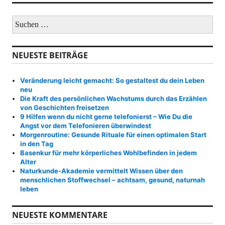
S
u
c
h
NEUESTE BEITRÄGE
e
n
a
Veränderung leicht gemacht: So gestaltest du dein Leben
c
neu
h
Die Kraft des persönlichen Wachstums durch das Erzählen
:
von Geschichten freisetzen
9 Hilfen wenn du nicht gerne telefonierst – Wie Du die
Angst vor dem Telefonieren überwindest
Morgenroutine: Gesunde Rituale für einen optimalen Start
in den Tag
Basenkur für mehr körperliches Wohlbefinden in jedem
Alter
Naturkunde-Akademie vermittelt Wissen über den
menschlichen Stoffwechsel – achtsam, gesund, naturnah
leben
NEUESTE KOMMENTARE