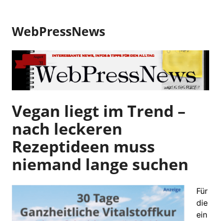
Z
u
WebPressNews
m
I
n
h
a
l
t
Vegan liegt im Trend –
s
nach leckeren
p
r
Rezeptideen muss
i
niemand lange suchen
n
g
e
Für
n
die
ein