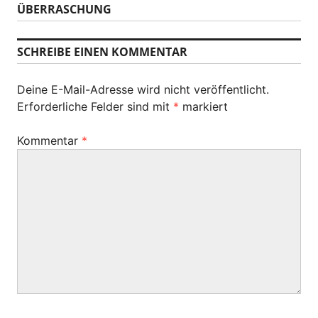
r
r
ÜBERRASCHUNG
c
i
a
h
g
s
g
SCHREIBE EINEN KOMMENTAR
e
t
r
s
e
B
Deine E-Mail-Adresse wird nicht veröffentlicht.
r
-
e
Erforderliche Felder sind mit
*
markiert
B
i
N
e
t
Kommentar
*
i
a
r
t
a
v
r
g
a
i
:
g
g
:
a
t
i