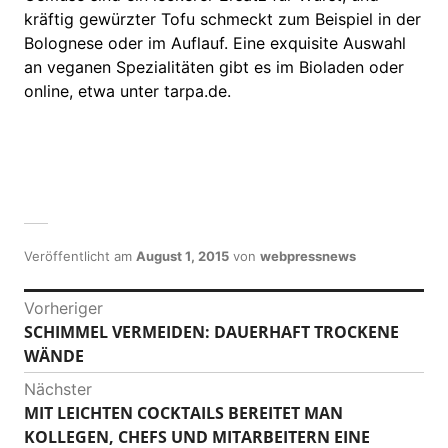
kräftig gewürzter Tofu schmeckt zum Beispiel in der
Bolognese oder im Auflauf. Eine exquisite Auswahl
an veganen Spezialitäten gibt es im Bioladen oder
online, etwa unter tarpa.de.
Veröffentlicht am
August 1, 2015
von
webpressnews
B
Vorheriger
SCHIMMEL VERMEIDEN: DAUERHAFT TROCKENE
V
e
WÄNDE
o
i
r
Nächster
h
t
MIT LEICHTEN COCKTAILS BEREITET MAN
N
e
KOLLEGEN, CHEFS UND MITARBEITERN EINE
ä