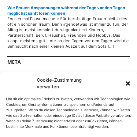
Wie Frauen Anspannungen während der Tage vor den Tagen
möglichst sanft lösen können
Endlich mal Pause machen: Für berufstätige Frauen bleibt dies
oft ein schöner Traum. Denn irgendetwas ist immer zu tun, der
Alltag ist meist komplett durchgeplant mit Kindern,
Partnerschaft, Beruf, Haushalt, Freunden und Hobbys. Das
klappt meistens gut – nur an den Tagen vor den Tagen wird die
Sehnsucht nach einer kleinen Auszeit auf dem Sofa […]
META
Anmelden
Cookie-Zustimmung
Feed der Einträge
verwalten
Kommentare-Feed
WordPress.org
Um dir ein optimales Erlebnis zu bieten, verwenden wir Technologien wie
Cookies, um Geräteinformationen zu speichern und/oder darauf
SEITEN
zuzugreifen. Wenn du diesen Technologien zustimmst, können wir Daten
wie das Surfverhalten oder eindeutige IDs auf dieser Website verarbeiten.
Wenn du deine Zustimmung nicht erteilst oder zurückziehst, können
Datenschutz
bestimmte Merkmale und Funktionen beeinträchtigt werden.
DSGVO Datenschutzerklärung
Impressum