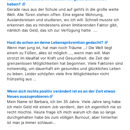
haben?
Gerade raus aus der Schule und auf geht’s in die große weite
Welt. Alle Türen stehen offen. Eine eigene Wohnung,
Auslandsreisen und studieren, wo ich will. Schnell musste ich
erkennen das es mindestens einen limitierenden Faktor gibt,
nämlich das Geld, das ich zur Verfügung hatte ….
Hast du schon an deine Lebensprävention gedacht?
Wenn man jung ist, hat man noch Träume …! Die Welt liegt
einem zu Füßen, alles ist möglich …, wenn man will. Man
strotzt im Idealfall vor Kraft und Gesundheit. die Zeit der
grenzenlosen Möglichkeiten hat begonnen. Viele Faktoren sind
notwendig, um dauerhaft ein gesundes und glückliches Leben
zu leben. Leider schöpfen viele Ihre Möglichkeiten nicht
frühzeitig aus …
Wenn sich nichts positiv verändert ist es an der Zeit etwas
Neues auszuprobieren
Mein Name ist Barbara, ich bin 35 Jahre. Viele Jahre lang habe
ich mein Geld mit einem Job verdient, den ich eigentlich nie so
recht mochte. Heute frage ich mich warum ich das so lange
durchgehalten habe bis zum völligen Burnout, aber hinterher
ist man ja immer schlauer…