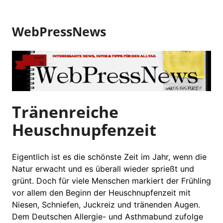
Z
u
WebPressNews
m
I
n
h
a
l
t
Tränenreiche
s
Heuschnupfenzeit
p
r
i
Eigentlich ist es die schönste Zeit im Jahr, wenn die
n
Natur erwacht und es überall wieder sprießt und
g
grünt. Doch für viele Menschen markiert der Frühling
e
vor allem den Beginn der Heuschnupfenzeit mit
n
Niesen, Schniefen, Juckreiz und tränenden Augen.
Dem Deutschen Allergie- und Asthmabund zufolge