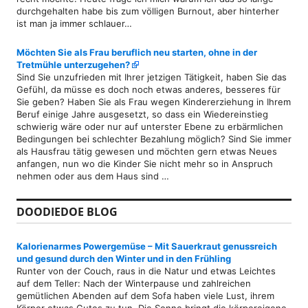
durchgehalten habe bis zum völligen Burnout, aber hinterher
ist man ja immer schlauer…
Möchten Sie als Frau beruflich neu starten, ohne in der
Tretmühle unterzugehen?
Sind Sie unzufrieden mit Ihrer jetzigen Tätigkeit, haben Sie das
Gefühl, da müsse es doch noch etwas anderes, besseres für
Sie geben? Haben Sie als Frau wegen Kindererziehung in Ihrem
Beruf einige Jahre ausgesetzt, so dass ein Wiedereinstieg
schwierig wäre oder nur auf unterster Ebene zu erbärmlichen
Bedingungen bei schlechter Bezahlung möglich? Sind Sie immer
als Hausfrau tätig gewesen und möchten gern etwas Neues
anfangen, nun wo die Kinder Sie nicht mehr so in Anspruch
nehmen oder aus dem Haus sind …
DOODIEDOE BLOG
Kalorienarmes Powergemüse – Mit Sauerkraut genussreich
und gesund durch den Winter und in den Frühling
Runter von der Couch, raus in die Natur und etwas Leichtes
auf dem Teller: Nach der Winterpause und zahlreichen
gemütlichen Abenden auf dem Sofa haben viele Lust, ihrem
Körper etwas Gutes zu tun. Die Sonne bringt die körpereigene