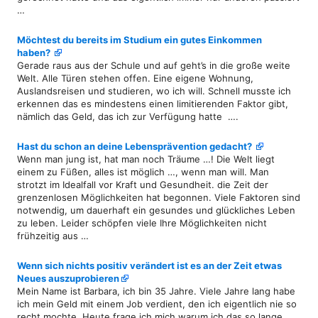
…
Möchtest du bereits im Studium ein gutes Einkommen
haben?
Gerade raus aus der Schule und auf geht’s in die große weite
Welt. Alle Türen stehen offen. Eine eigene Wohnung,
Auslandsreisen und studieren, wo ich will. Schnell musste ich
erkennen das es mindestens einen limitierenden Faktor gibt,
nämlich das Geld, das ich zur Verfügung hatte ….
Hast du schon an deine Lebensprävention gedacht?
Wenn man jung ist, hat man noch Träume …! Die Welt liegt
einem zu Füßen, alles ist möglich …, wenn man will. Man
strotzt im Idealfall vor Kraft und Gesundheit. die Zeit der
grenzenlosen Möglichkeiten hat begonnen. Viele Faktoren sind
notwendig, um dauerhaft ein gesundes und glückliches Leben
zu leben. Leider schöpfen viele Ihre Möglichkeiten nicht
frühzeitig aus …
Wenn sich nichts positiv verändert ist es an der Zeit etwas
Neues auszuprobieren
Mein Name ist Barbara, ich bin 35 Jahre. Viele Jahre lang habe
ich mein Geld mit einem Job verdient, den ich eigentlich nie so
recht mochte. Heute frage ich mich warum ich das so lange