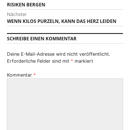
i
RISIKEN BERGEN
r
h
t
Nächster
e
WENN KILOS PURZELN, KANN DAS HERZ LEIDEN
N
r
r
ä
i
a
c
SCHREIBE EINEN KOMMENTAR
g
h
g
e
s
r
s
Deine E-Mail-Adresse wird nicht veröffentlicht.
t
B
Erforderliche Felder sind mit
*
markiert
e
-
e
r
i
N
Kommentar
*
B
t
e
a
r
i
a
v
t
g
r
i
:
a
g
g
: