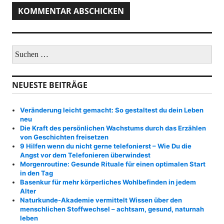
S
u
c
h
NEUESTE BEITRÄGE
e
n
a
Veränderung leicht gemacht: So gestaltest du dein Leben
c
neu
h
Die Kraft des persönlichen Wachstums durch das Erzählen
:
von Geschichten freisetzen
9 Hilfen wenn du nicht gerne telefonierst – Wie Du die
Angst vor dem Telefonieren überwindest
Morgenroutine: Gesunde Rituale für einen optimalen Start
in den Tag
Basenkur für mehr körperliches Wohlbefinden in jedem
Alter
Naturkunde-Akademie vermittelt Wissen über den
menschlichen Stoffwechsel – achtsam, gesund, naturnah
leben