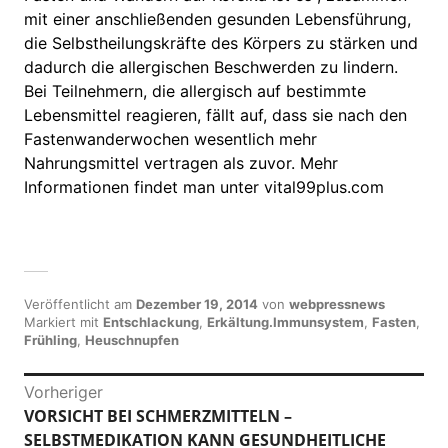
mit einer anschließenden gesunden Lebensführung,
die Selbstheilungskräfte des Körpers zu stärken und
dadurch die allergischen Beschwerden zu lindern.
Bei Teilnehmern, die allergisch auf bestimmte
Lebensmittel reagieren, fällt auf, dass sie nach den
Fastenwanderwochen wesentlich mehr
Nahrungsmittel vertragen als zuvor. Mehr
Informationen findet man unter vital99plus.com
Veröffentlicht am
Dezember 19, 2014
von
webpressnews
Markiert mit
Entschlackung
,
Erkältung.Immunsystem
,
Fasten
,
Frühling
,
Heuschnupfen
B
Vorheriger
VORSICHT BEI SCHMERZMITTELN –
V
e
SELBSTMEDIKATION KANN GESUNDHEITLICHE
o