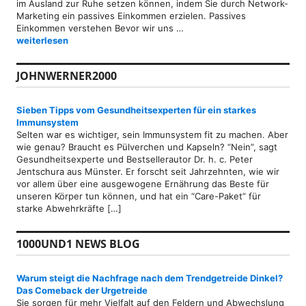
im Ausland zur Ruhe setzen können, indem Sie durch Network-
Marketing ein passives Einkommen erzielen. Passives
Einkommen verstehen Bevor wir uns …
Auswandern als Rentner dank passivem Einkommen durch Networ
weiterlesen
JOHNWERNER2000
Sieben Tipps vom Gesundheitsexperten für ein starkes
Immunsystem
Selten war es wichtiger, sein Immunsystem fit zu machen. Aber
wie genau? Braucht es Pülverchen und Kapseln? “Nein”, sagt
Gesundheitsexperte und Bestsellerautor Dr. h. c. Peter
Jentschura aus Münster. Er forscht seit Jahrzehnten, wie wir
vor allem über eine ausgewogene Ernährung das Beste für
unseren Körper tun können, und hat ein “Care-Paket” für
starke Abwehrkräfte […]
1000UND1 NEWS BLOG
Warum steigt die Nachfrage nach dem Trendgetreide Dinkel?
Das Comeback der Urgetreide
Sie sorgen für mehr Vielfalt auf den Feldern und Abwechslung