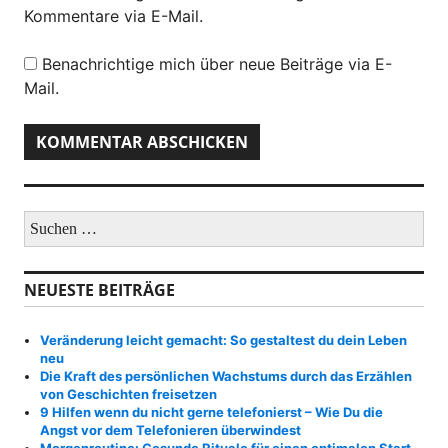
Kommentare via E-Mail.
Benachrichtige mich über neue Beiträge via E-
Mail.
S
u
c
h
NEUESTE BEITRÄGE
e
n
a
Veränderung leicht gemacht: So gestaltest du dein Leben
c
neu
h
Die Kraft des persönlichen Wachstums durch das Erzählen
:
von Geschichten freisetzen
9 Hilfen wenn du nicht gerne telefonierst – Wie Du die
Angst vor dem Telefonieren überwindest
Morgenroutine: Gesunde Rituale für einen optimalen Start