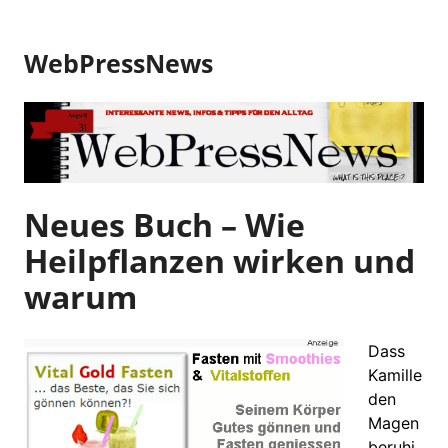
Z
u
WebPressNews
m
I
n
h
a
l
t
Neues Buch – Wie
s
Heilpflanzen wirken und
p
r
warum
i
n
g
Dass
e
Kamille
n
den
Magen
beruhi