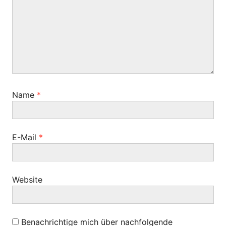
v
r
g
a
i
:
g
g
:
a
t
i
Name
*
o
n
E-Mail
*
Website
Benachrichtige mich über nachfolgende