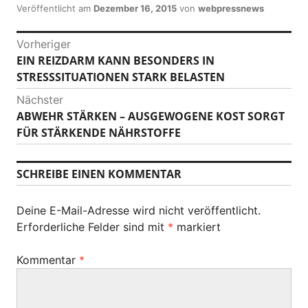
Veröffentlicht am
Dezember 16, 2015
von
webpressnews
B
Vorheriger
EIN REIZDARM KANN BESONDERS IN
V
e
STRESSSITUATIONEN STARK BELASTEN
o
i
r
Nächster
h
t
ABWEHR STÄRKEN – AUSGEWOGENE KOST SORGT
N
e
FÜR STÄRKENDE NÄHRSTOFFE
ä
r
r
c
i
a
h
SCHREIBE EINEN KOMMENTAR
g
s
g
e
t
r
s
Deine E-Mail-Adresse wird nicht veröffentlicht.
e
B
Erforderliche Felder sind mit
*
markiert
r
-
e
B
i
N
Kommentar
*
e
t
i
a
r
t
a