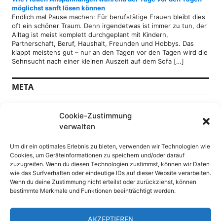
möglichst sanft lösen können
Endlich mal Pause machen: Für berufstätige Frauen bleibt dies
oft ein schöner Traum. Denn irgendetwas ist immer zu tun, der
Alltag ist meist komplett durchgeplant mit Kindern,
Partnerschaft, Beruf, Haushalt, Freunden und Hobbys. Das
klappt meistens gut – nur an den Tagen vor den Tagen wird die
Sehnsucht nach einer kleinen Auszeit auf dem Sofa […]
META
Anmelden
Cookie-Zustimmung
Feed der Einträge
verwalten
Kommentare-Feed
WordPress.org
Um dir ein optimales Erlebnis zu bieten, verwenden wir Technologien wie
Cookies, um Geräteinformationen zu speichern und/oder darauf
SEITEN
zuzugreifen. Wenn du diesen Technologien zustimmst, können wir Daten
wie das Surfverhalten oder eindeutige IDs auf dieser Website verarbeiten.
Wenn du deine Zustimmung nicht erteilst oder zurückziehst, können
Datenschutz
bestimmte Merkmale und Funktionen beeinträchtigt werden.
DSGVO Datenschutzerklärung
Impressum
WebPressNews sitemap
AKZEPTIEREN