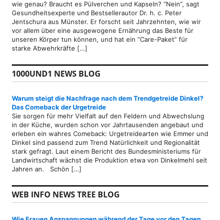
wie genau? Braucht es Pülverchen und Kapseln? “Nein”, sagt
Gesundheitsexperte und Bestsellerautor Dr. h. c. Peter
Jentschura aus Münster. Er forscht seit Jahrzehnten, wie wir
vor allem über eine ausgewogene Ernährung das Beste für
unseren Körper tun können, und hat ein “Care-Paket” für
starke Abwehrkräfte […]
1000UND1 NEWS BLOG
Warum steigt die Nachfrage nach dem Trendgetreide Dinkel?
Das Comeback der Urgetreide
Sie sorgen für mehr Vielfalt auf den Feldern und Abwechslung
in der Küche, wurden schon vor Jahrtausenden angebaut und
erleben ein wahres Comeback: Urgetreidearten wie Emmer und
Dinkel sind passend zum Trend Natürlichkeit und Regionalität
stark gefragt. Laut einem Bericht des Bundesministeriums für
Landwirtschaft wächst die Produktion etwa von Dinkelmehl seit
Jahren an. Schön […]
WEB INFO NEWS TREE BLOG
Wie Frauen Anspannungen während der Tage vor den Tagen