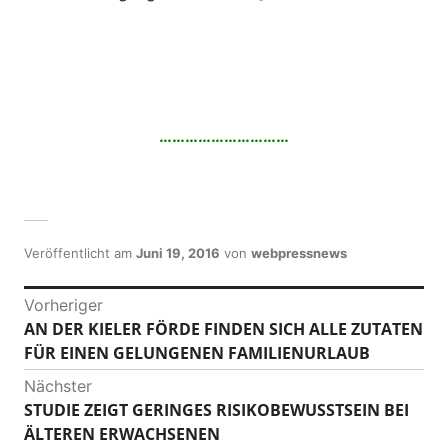
…………………………
Veröffentlicht am
Juni 19, 2016
von
webpressnews
B
Vorheriger
AN DER KIELER FÖRDE FINDEN SICH ALLE ZUTATEN
V
e
FÜR EINEN GELUNGENEN FAMILIENURLAUB
o
i
r
Nächster
h
t
STUDIE ZEIGT GERINGES RISIKOBEWUSSTSEIN BEI
N
e
ÄLTEREN ERWACHSENEN
ä