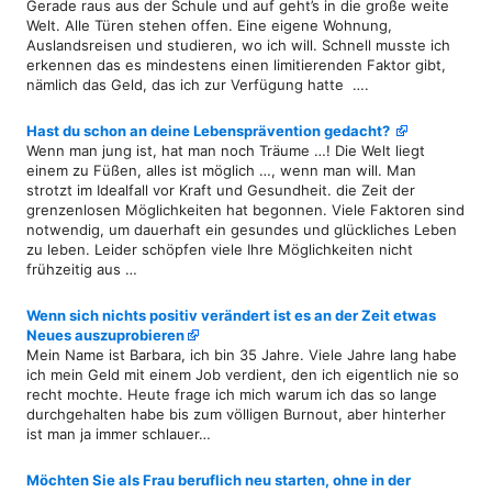
Gerade raus aus der Schule und auf geht’s in die große weite
Welt. Alle Türen stehen offen. Eine eigene Wohnung,
Auslandsreisen und studieren, wo ich will. Schnell musste ich
erkennen das es mindestens einen limitierenden Faktor gibt,
nämlich das Geld, das ich zur Verfügung hatte ….
Hast du schon an deine Lebensprävention gedacht?
Wenn man jung ist, hat man noch Träume …! Die Welt liegt
einem zu Füßen, alles ist möglich …, wenn man will. Man
strotzt im Idealfall vor Kraft und Gesundheit. die Zeit der
grenzenlosen Möglichkeiten hat begonnen. Viele Faktoren sind
notwendig, um dauerhaft ein gesundes und glückliches Leben
zu leben. Leider schöpfen viele Ihre Möglichkeiten nicht
frühzeitig aus …
Wenn sich nichts positiv verändert ist es an der Zeit etwas
Neues auszuprobieren
Mein Name ist Barbara, ich bin 35 Jahre. Viele Jahre lang habe
ich mein Geld mit einem Job verdient, den ich eigentlich nie so
recht mochte. Heute frage ich mich warum ich das so lange
durchgehalten habe bis zum völligen Burnout, aber hinterher
ist man ja immer schlauer…
Möchten Sie als Frau beruflich neu starten, ohne in der