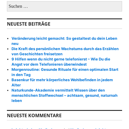
S
u
c
h
NEUESTE BEITRÄGE
e
n
a
Veränderung leicht gemacht: So gestaltest du dein Leben
c
neu
h
Die Kraft des persönlichen Wachstums durch das Erzählen
:
von Geschichten freisetzen
9 Hilfen wenn du nicht gerne telefonierst – Wie Du die
Angst vor dem Telefonieren überwindest
Morgenroutine: Gesunde Rituale für einen optimalen Start
in den Tag
Basenkur für mehr körperliches Wohlbefinden in jedem
Alter
Naturkunde-Akademie vermittelt Wissen über den
menschlichen Stoffwechsel – achtsam, gesund, naturnah
leben
NEUESTE KOMMENTARE