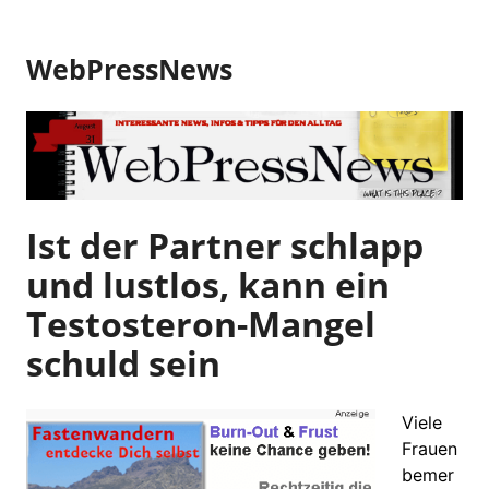
Z
u
WebPressNews
m
I
n
h
a
l
t
Ist der Partner schlapp
s
und lustlos, kann ein
p
r
Testosteron-Mangel
i
schuld sein
n
g
e
Viele
n
Frauen
bemer