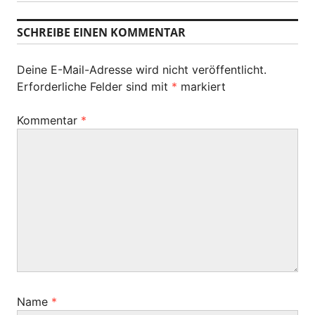
r
r
c
i
a
h
SCHREIBE EINEN KOMMENTAR
g
s
g
e
t
r
s
Deine E-Mail-Adresse wird nicht veröffentlicht.
e
B
Erforderliche Felder sind mit
*
markiert
r
-
e
B
i
N
Kommentar
*
e
t
i
a
r
t
a
v
r
g
a
i
:
g
g
:
a
t
i
Name
*