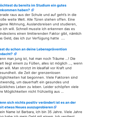
öchtest du bereits im Studium ein gutes
inkommen haben?
erade raus aus der Schule und auf geht’s in die
roße weite Welt. Alle Türen stehen offen. Eine
igene Wohnung, Auslandsreisen und studieren,
o ich will. Schnell musste ich erkennen das es
indestens einen limitierenden Faktor gibt, nämlich
as Geld, das ich zur Verfügung hatte ….
ast du schon an deine Lebensprävention
edacht?
enn man jung ist, hat man noch Träume …! Die
elt liegt einem zu Füßen, alles ist möglich …, wenn
n will. Man strotzt im Idealfall vor Kraft und
esundheit. die Zeit der grenzenlosen
öglichkeiten hat begonnen. Viele Faktoren sind
otwendig, um dauerhaft ein gesundes und
lückliches Leben zu leben. Leider schöpfen viele
hre Möglichkeiten nicht frühzeitig aus …
enn sich nichts positiv verändert ist es an der
eit etwas Neues auszuprobieren
ein Name ist Barbara, ich bin 35 Jahre. Viele Jahre
ang habe ich mein Geld mit einem Job verdient,