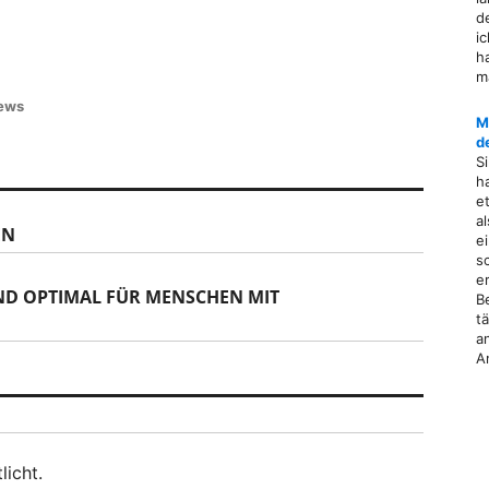
d
i
h
m
ews
M
d
S
h
e
a
EN
e
s
e
D OPTIMAL FÜR MENSCHEN MIT
B
t
a
A
licht.