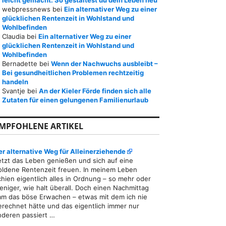
leicht gemacht: So gestaltest du dein Leben neu
webpressnews
bei
Ein alternativer Weg zu einer
glücklichen Rentenzeit in Wohlstand und
Wohlbefinden
Claudia
bei
Ein alternativer Weg zu einer
glücklichen Rentenzeit in Wohlstand und
Wohlbefinden
Bernadette
bei
Wenn der Nachwuchs ausbleibt –
Bei gesundheitlichen Problemen rechtzeitig
handeln
Svantje
bei
An der Kieler Förde finden sich alle
Zutaten für einen gelungenen Familienurlaub
MPFOHLENE ARTIKEL
er alternative Weg für Alleinerziehende
etzt das Leben genießen und sich auf eine
oldene Rentenzeit freuen. In meinem Leben
chien eigentlich alles in Ordnung – so mehr oder
eniger, wie halt überall. Doch einen Nachmittag
am das böse Erwachen – etwas mit dem ich nie
erechnet hätte und das eigentlich immer nur
nderen passiert …