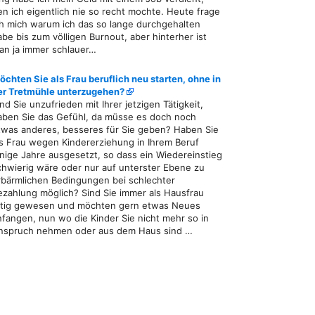
en ich eigentlich nie so recht mochte. Heute frage
ch mich warum ich das so lange durchgehalten
abe bis zum völligen Burnout, aber hinterher ist
an ja immer schlauer…
öchten Sie als Frau beruflich neu starten, ohne in
er Tretmühle unterzugehen?
ind Sie unzufrieden mit Ihrer jetzigen Tätigkeit,
aben Sie das Gefühl, da müsse es doch noch
twas anderes, besseres für Sie geben? Haben Sie
ls Frau wegen Kindererziehung in Ihrem Beruf
inige Jahre ausgesetzt, so dass ein Wiedereinstieg
chwierig wäre oder nur auf unterster Ebene zu
rbärmlichen Bedingungen bei schlechter
ezahlung möglich? Sind Sie immer als Hausfrau
ätig gewesen und möchten gern etwas Neues
nfangen, nun wo die Kinder Sie nicht mehr so in
nspruch nehmen oder aus dem Haus sind …