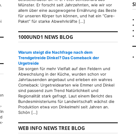
S
n.
Münster. Er forscht seit Jahrzehnten, wie wir vor
allem über eine ausgewogene Ernährung das Beste
für unseren Körper tun können, und hat ein “Care-
i
Paket” für starke Abwehrkräfte […]
1000UND1 NEWS BLOG
Warum steigt die Nachfrage nach dem
Trendgetreide Dinkel? Das Comeback der
Urgetreide
Sie sorgen für mehr Vielfalt auf den Feldern und
Abwechslung in der Küche, wurden schon vor
Jahrtausenden angebaut und erleben ein wahres
Comeback: Urgetreidearten wie Emmer und Dinkel
sind passend zum Trend Natürlichkeit und
en
Regionalität stark gefragt. Laut einem Bericht des
Bundesministeriums für Landwirtschaft wächst die
-
Produktion etwa von Dinkelmehl seit Jahren an.
In
Schön […]
nd
k-
WEB INFO NEWS TREE BLOG