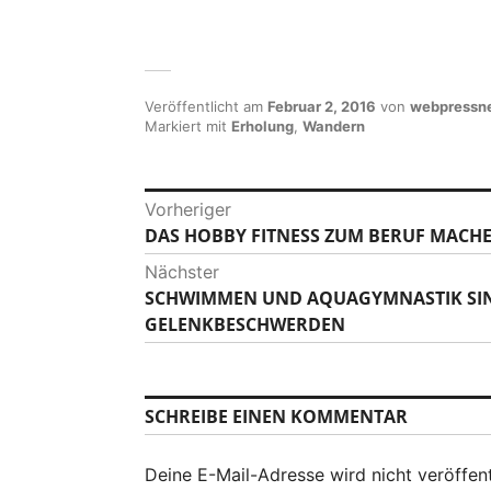
Veröffentlicht am
Februar 2, 2016
von
webpressn
Markiert mit
Erholung
,
Wandern
B
Vorheriger
DAS HOBBY FITNESS ZUM BERUF MACH
V
e
o
Nächster
i
r
SCHWIMMEN UND AQUAGYMNASTIK SIN
N
h
t
GELENKBESCHWERDEN
ä
e
c
r
r
h
i
a
s
SCHREIBE EINEN KOMMENTAR
g
t
g
e
e
r
s
Deine E-Mail-Adresse wird nicht veröffent
r