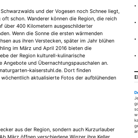
Schwarzwalds und der Vogesen noch Schnee liegt,
g oft schon. Wanderer können die Region, die reich
auf über 400 Kilometern ausgeschilderter
den. Wenn die Sonne die ersten wärmenden
hsen aus ihren Verstecken, später im Jahr blühen
ling im März und April 2016 bieten die
be der Region kulturell-kulinarische
che Angebote und Übernachtungspauschalen an.
naturgarten-kaiserstuhl.de. Dort finden
E
 wöchentlich aktualisierte Fotos der aufblühenden
D
J
g
s
w
k
g
mecker aus der Region, sondern auch Kurzurlauber
a
b März öffnen verschiedene Winzer ihre Keller,