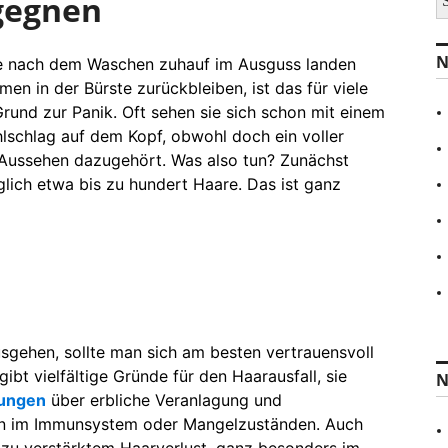
egegnen
u
c
h
N
e nach dem Waschen zuhauf im Ausguss landen
e
n
n in der Bürste zurückbleiben, ist das für viele
a
rund zur Panik. Oft sehen sie sich schon mit einem
c
lschlag auf dem Kopf, obwohl doch ein voller
h
:
 Aussehen dazugehört. Was also tun? Zunächst
äglich etwa bis zu hundert Haare. Das ist ganz
sgehen, sollte man sich am besten vertrauensvoll
bt vielfältige Gründe für den Haarausfall, sie
N
ungen
über erbliche Veranlagung und
gen im Immunsystem oder Mangelzuständen. Auch