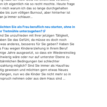
en ich eigentlich nie so recht mochte. Heute frage
ch mich warum ich das so lange durchgehalten
abe bis zum völligen Burnout, aber hinterher ist
an ja immer schlauer…
öchten Sie als Frau beruflich neu starten, ohne in
er Tretmühle unterzugehen?
ind Sie unzufrieden mit Ihrer jetzigen Tätigkeit,
aben Sie das Gefühl, da müsse es doch noch
twas anderes, besseres für Sie geben? Haben Sie
ls Frau wegen Kindererziehung in Ihrem Beruf
inige Jahre ausgesetzt, so dass ein Wiedereinstieg
chwierig wäre oder nur auf unterster Ebene zu
rbärmlichen Bedingungen bei schlechter
ezahlung möglich? Sind Sie immer als Hausfrau
ätig gewesen und möchten gern etwas Neues
nfangen, nun wo die Kinder Sie nicht mehr so in
nspruch nehmen oder aus dem Haus sind …