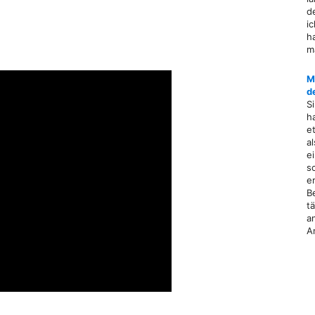
d
i
h
m
M
d
S
h
e
a
e
s
e
B
t
a
A