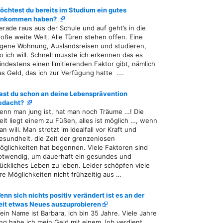
öchtest du bereits im Studium ein gutes
inkommen haben?
erade raus aus der Schule und auf geht’s in die
roße weite Welt. Alle Türen stehen offen. Eine
igene Wohnung, Auslandsreisen und studieren,
o ich will. Schnell musste ich erkennen das es
indestens einen limitierenden Faktor gibt, nämlich
as Geld, das ich zur Verfügung hatte ….
ast du schon an deine Lebensprävention
edacht?
enn man jung ist, hat man noch Träume …! Die
elt liegt einem zu Füßen, alles ist möglich …, wenn
n will. Man strotzt im Idealfall vor Kraft und
esundheit. die Zeit der grenzenlosen
öglichkeiten hat begonnen. Viele Faktoren sind
otwendig, um dauerhaft ein gesundes und
lückliches Leben zu leben. Leider schöpfen viele
hre Möglichkeiten nicht frühzeitig aus …
enn sich nichts positiv verändert ist es an der
eit etwas Neues auszuprobieren
ein Name ist Barbara, ich bin 35 Jahre. Viele Jahre
ang habe ich mein Geld mit einem Job verdient,