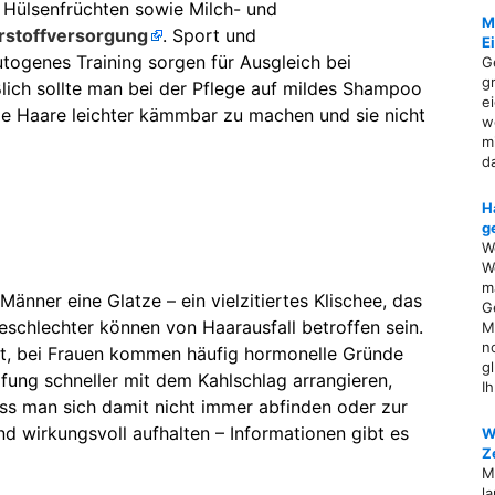
 Hülsenfrüchten sowie Milch- und
M
rstoffversorgung
. Sport und
E
ogenes Training sorgen für Ausgleich bei
G
g
lich sollte man bei der Pflege auf mildes Shampoo
e
e Haare leichter kämmbar zu machen und sie nicht
w
m
d
H
g
W
W
ma
 Männer eine Glatze – ein vielzitiertes Klischee, das
G
eschlechter können von Haarausfall betroffen sein.
M
n
gt, bei Frauen kommen häufig hormonelle Gründe
g
fung schneller mit dem Kahlschlag arrangieren,
I
uss man sich damit nicht immer abfinden oder zur
nd wirkungsvoll aufhalten – Informationen gibt es
W
Z
M
l