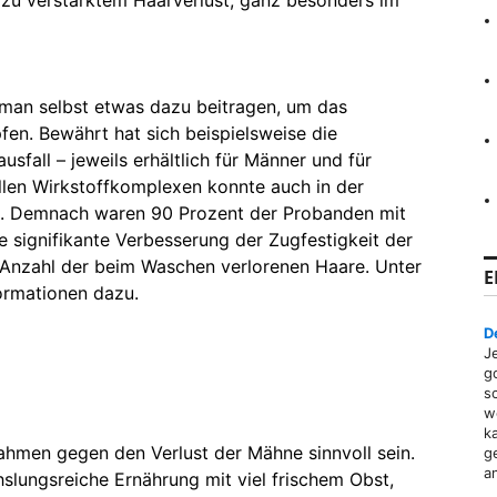
zu verstärktem Haarverlust, ganz besonders im
n man selbst etwas dazu beitragen, um das
n. Bewährt hat sich beispielsweise die
fall – jeweils erhältlich für Männer und für
llen Wirkstoffkomplexen konnte auch in der
n. Demnach waren 90 Prozent der Probanden mit
e signifikante Verbesserung der Zugfestigkeit der
Anzahl der beim Waschen verlorenen Haare. Unter
E
ormationen dazu.
D
J
g
s
w
k
hmen gegen den Verlust der Mähne sinnvoll sein.
g
a
lungsreiche Ernährung mit viel frischem Obst,