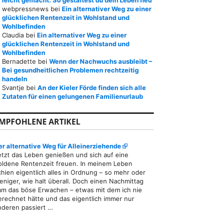
leicht gemacht: So gestaltest du dein Leben neu
webpressnews
bei
Ein alternativer Weg zu einer
glücklichen Rentenzeit in Wohlstand und
Wohlbefinden
Claudia
bei
Ein alternativer Weg zu einer
glücklichen Rentenzeit in Wohlstand und
Wohlbefinden
Bernadette
bei
Wenn der Nachwuchs ausbleibt –
Bei gesundheitlichen Problemen rechtzeitig
handeln
Svantje
bei
An der Kieler Förde finden sich alle
Zutaten für einen gelungenen Familienurlaub
MPFOHLENE ARTIKEL
er alternative Weg für Alleinerziehende
etzt das Leben genießen und sich auf eine
oldene Rentenzeit freuen. In meinem Leben
chien eigentlich alles in Ordnung – so mehr oder
eniger, wie halt überall. Doch einen Nachmittag
am das böse Erwachen – etwas mit dem ich nie
erechnet hätte und das eigentlich immer nur
nderen passiert …