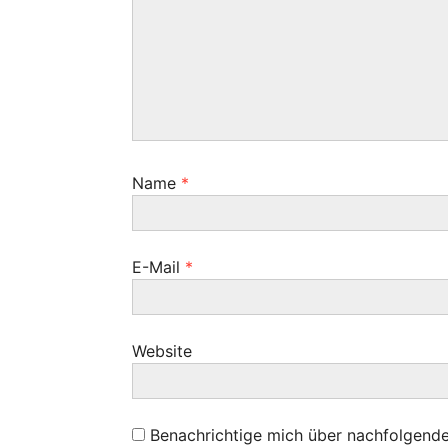
a
i
:
g
g
:
a
t
i
Name
*
o
n
E-Mail
*
Website
Benachrichtige mich über nachfolgend