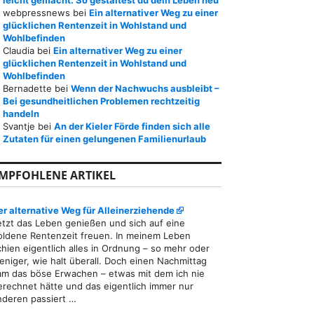
leicht gemacht: So gestaltest du dein Leben neu
webpressnews
bei
Ein alternativer Weg zu einer
glücklichen Rentenzeit in Wohlstand und
Wohlbefinden
Claudia
bei
Ein alternativer Weg zu einer
glücklichen Rentenzeit in Wohlstand und
Wohlbefinden
Bernadette
bei
Wenn der Nachwuchs ausbleibt –
Bei gesundheitlichen Problemen rechtzeitig
handeln
Svantje
bei
An der Kieler Förde finden sich alle
Zutaten für einen gelungenen Familienurlaub
MPFOHLENE ARTIKEL
er alternative Weg für Alleinerziehende
etzt das Leben genießen und sich auf eine
oldene Rentenzeit freuen. In meinem Leben
chien eigentlich alles in Ordnung – so mehr oder
eniger, wie halt überall. Doch einen Nachmittag
am das böse Erwachen – etwas mit dem ich nie
erechnet hätte und das eigentlich immer nur
nderen passiert …