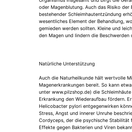
Organismus insgesamt und birgt die Gef
oder Magenblutung. Auch das Risiko der 
bestehender Schleimhautentzündung erhöh
wesentliches Element der Behandlung, wob
gemieden werden sollten. Kleine und leic
den Magen und lindern die Beschwerden o
Natürliche Unterstützung
Auch die Naturheilkunde hält wertvolle M
Magenerkrankungen bereit. So kann etwa d
unter www.pilzshop.de) die Schleimhäute
Erkrankung den Wiederaufbau fördern. Er 
Helicobacter pylori entgegenwirken könne
Stress, Angst und innerer Unruhe beschrie
Cordyceps, der die psychische Stabilität f
Effekte gegen Bakterien und Viren bekannt