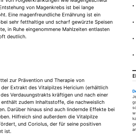
ahr von Folgeerkrankungen wie Magengeschwür
Entstehung von Magenkrebs ist bei lange
t. Eine magenfreundliche Ernährung ist ein
ei sehr fetthaltige und scharf gewürzte Speisen
hte, in Ruhe eingenommene Mahlzeiten entlasten
ft deutlich.
E
ittel zur Prävention und Therapie von
er Extrakt des Vitalpilzes Hericium (erhältlich
D
 des Verdauungstrakts kräftigen und nach einer
J
enthält zudem Inhaltsstoffe, die nachweislich
g
s
n. Darüber hinaus sind auch lindernde Effekte bei
w
ben. Hilfreich sind außerdem die Vitalpilze
k
ördert, und Coriolus, der für seine positiven
g
a
 ist.