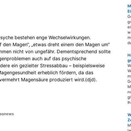
M
E
G
g
e
w
Psyche bestehen enge Wechselwirkungen.
m
d
uf den Magen“, „etwas dreht einem den Magen um“
mmen nicht von ungefähr. Dementsprechend sollte
H
agenproblemen auch auf das psychische
g
ere ein gezielter Stressabbau – beispielsweise
W
W
agengesundheit erheblich fördern, da das
ma
 vermehrt Magensäure produziert wird.(djd).
G
M
n
g
I
ssnews
W
Z
M
l