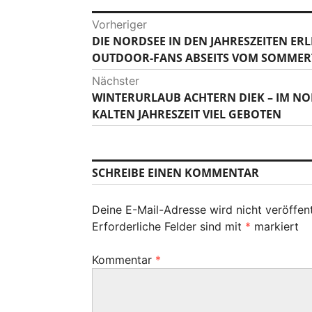
B
Vorheriger
DIE NORDSEE IN DEN JAHRESZEITEN ER
V
e
OUTDOOR-FANS ABSEITS VOM SOMMER
o
i
r
Nächster
h
t
WINTERURLAUB ACHTERN DIEK – IM NO
N
e
KALTEN JAHRESZEIT VIEL GEBOTEN
ä
r
r
c
i
a
h
g
s
g
SCHREIBE EINEN KOMMENTAR
e
t
r
s
e
B
Deine E-Mail-Adresse wird nicht veröffent
r
-
e
Erforderliche Felder sind mit
*
markiert
B
i
N
e
t
Kommentar
*
i
a
r
t
a
v
r
g