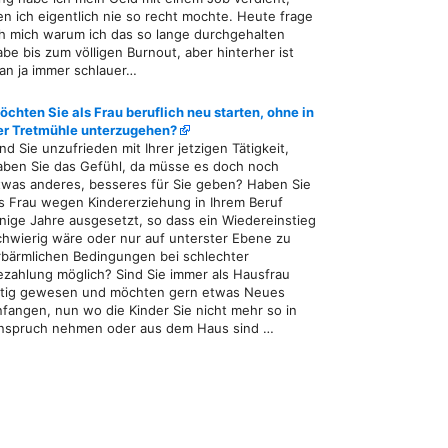
en ich eigentlich nie so recht mochte. Heute frage
ch mich warum ich das so lange durchgehalten
abe bis zum völligen Burnout, aber hinterher ist
an ja immer schlauer…
öchten Sie als Frau beruflich neu starten, ohne in
er Tretmühle unterzugehen?
ind Sie unzufrieden mit Ihrer jetzigen Tätigkeit,
aben Sie das Gefühl, da müsse es doch noch
twas anderes, besseres für Sie geben? Haben Sie
ls Frau wegen Kindererziehung in Ihrem Beruf
inige Jahre ausgesetzt, so dass ein Wiedereinstieg
chwierig wäre oder nur auf unterster Ebene zu
rbärmlichen Bedingungen bei schlechter
ezahlung möglich? Sind Sie immer als Hausfrau
ätig gewesen und möchten gern etwas Neues
nfangen, nun wo die Kinder Sie nicht mehr so in
nspruch nehmen oder aus dem Haus sind …