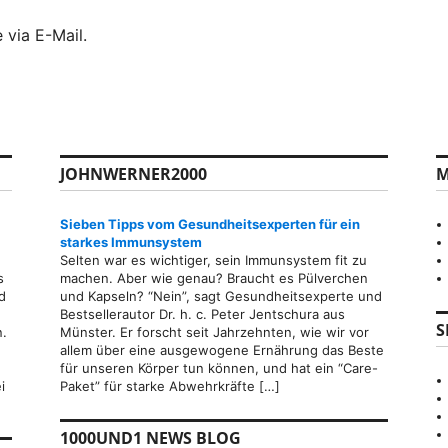
 via E-Mail.
JOHNWERNER2000
M
Sieben Tipps vom Gesundheitsexperten für ein
starkes Immunsystem
Selten war es wichtiger, sein Immunsystem fit zu
s
machen. Aber wie genau? Braucht es Pülverchen
d
und Kapseln? “Nein”, sagt Gesundheitsexperte und
Bestsellerautor Dr. h. c. Peter Jentschura aus
S
n.
Münster. Er forscht seit Jahrzehnten, wie wir vor
allem über eine ausgewogene Ernährung das Beste
für unseren Körper tun können, und hat ein “Care-
i
Paket” für starke Abwehrkräfte […]
1000UND1 NEWS BLOG