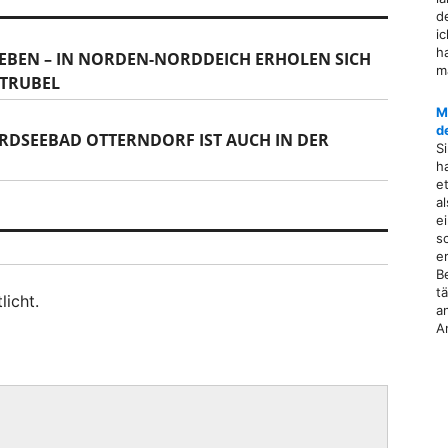
d
i
h
LEBEN – IN NORDEN-NORDDEICH ERHOLEN SICH
m
TRUBEL
M
d
RDSEEBAD OTTERNDORF IST AUCH IN DER
S
h
e
a
e
s
e
B
t
licht.
a
A