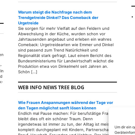
Warum steigt die Nachfrage nach dem
Trendgetreide Dinkel? Das Comeback der
Urgetreide
Sie sorgen für mehr Vielfalt auf den Feldern und
Abwechslung in der Küche, wurden schon vor
Jahrtausenden angebaut und erleben ein wahres
Comeback: Urgetreidearten wie Emmer und Dinkel
sind passend zum Trend Natürlichkeit und
en
Regionalität stark gefragt. Laut einem Bericht des
Bundesministeriums für Landwirtschaft wächst die
-
Produktion etwa von Dinkelmehl seit Jahren an.
In
Schön […]
nd
k-
WEB INFO NEWS TREE BLOG
men durch Network Marketing
Wie Frauen Anspannungen während der Tage vor
den Tagen möglichst sanft lösen können
Endlich mal Pause machen: Für berufstätige Frauen
bleibt dies oft ein schöner Traum. Denn
irgendetwas ist immer zu tun, der Alltag ist meist
Um dir ein 
komplett durchgeplant mit Kindern, Partnerschaft,
Geräteinfor