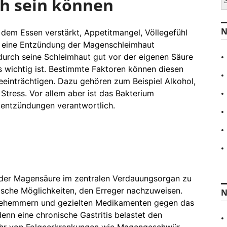
ich sein können
u
c
h
N
h dem Essen verstärkt, Appetitmangel, Völlegefühl
e
n
r eine Entzündung der Magenschleimhaut
a
 durch seine Schleimhaut gut vor der eigenen Säure
c
 wichtig ist. Bestimmte Faktoren können diesen
h
:
einträchtigen. Dazu gehören zum Beispiel Alkohol,
tress. Vor allem aber ist das Bakterium
tentzündungen verantwortlich.
z der Magensäure im zentralen Verdauungsorgan zu
ische Möglichkeiten, den Erreger nachzuweisen.
N
urehemmern und gezielten Medikamenten gegen das
denn eine chronische Gastritis belastet den