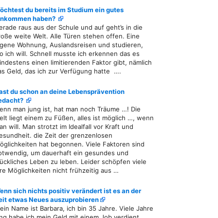
öchtest du bereits im Studium ein gutes
inkommen haben?
erade raus aus der Schule und auf geht’s in die
roße weite Welt. Alle Türen stehen offen. Eine
igene Wohnung, Auslandsreisen und studieren,
o ich will. Schnell musste ich erkennen das es
indestens einen limitierenden Faktor gibt, nämlich
as Geld, das ich zur Verfügung hatte ….
ast du schon an deine Lebensprävention
edacht?
enn man jung ist, hat man noch Träume …! Die
elt liegt einem zu Füßen, alles ist möglich …, wenn
n will. Man strotzt im Idealfall vor Kraft und
esundheit. die Zeit der grenzenlosen
öglichkeiten hat begonnen. Viele Faktoren sind
otwendig, um dauerhaft ein gesundes und
lückliches Leben zu leben. Leider schöpfen viele
hre Möglichkeiten nicht frühzeitig aus …
enn sich nichts positiv verändert ist es an der
eit etwas Neues auszuprobieren
ein Name ist Barbara, ich bin 35 Jahre. Viele Jahre
ang habe ich mein Geld mit einem Job verdient,