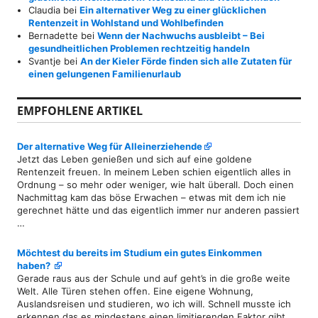
Claudia
bei
Ein alternativer Weg zu einer glücklichen
Rentenzeit in Wohlstand und Wohlbefinden
Bernadette
bei
Wenn der Nachwuchs ausbleibt – Bei
gesundheitlichen Problemen rechtzeitig handeln
Svantje
bei
An der Kieler Förde finden sich alle Zutaten für
einen gelungenen Familienurlaub
EMPFOHLENE ARTIKEL
Der alternative Weg für Alleinerziehende
Jetzt das Leben genießen und sich auf eine goldene
Rentenzeit freuen. In meinem Leben schien eigentlich alles in
Ordnung – so mehr oder weniger, wie halt überall. Doch einen
Nachmittag kam das böse Erwachen – etwas mit dem ich nie
gerechnet hätte und das eigentlich immer nur anderen passiert
…
Möchtest du bereits im Studium ein gutes Einkommen
haben?
Gerade raus aus der Schule und auf geht’s in die große weite
Welt. Alle Türen stehen offen. Eine eigene Wohnung,
Auslandsreisen und studieren, wo ich will. Schnell musste ich
erkennen das es mindestens einen limitierenden Faktor gibt,