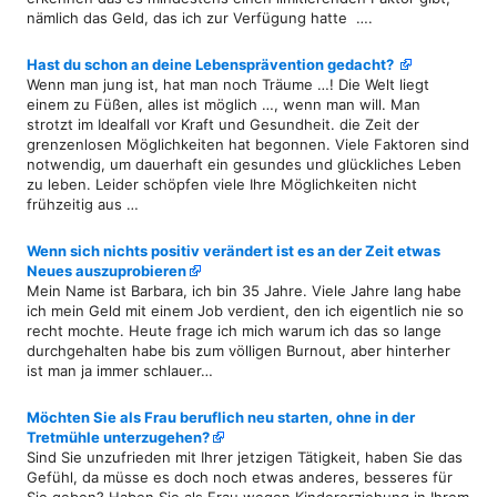
nämlich das Geld, das ich zur Verfügung hatte ….
Hast du schon an deine Lebensprävention gedacht?
Wenn man jung ist, hat man noch Träume …! Die Welt liegt
einem zu Füßen, alles ist möglich …, wenn man will. Man
strotzt im Idealfall vor Kraft und Gesundheit. die Zeit der
grenzenlosen Möglichkeiten hat begonnen. Viele Faktoren sind
notwendig, um dauerhaft ein gesundes und glückliches Leben
zu leben. Leider schöpfen viele Ihre Möglichkeiten nicht
frühzeitig aus …
Wenn sich nichts positiv verändert ist es an der Zeit etwas
Neues auszuprobieren
Mein Name ist Barbara, ich bin 35 Jahre. Viele Jahre lang habe
ich mein Geld mit einem Job verdient, den ich eigentlich nie so
recht mochte. Heute frage ich mich warum ich das so lange
durchgehalten habe bis zum völligen Burnout, aber hinterher
ist man ja immer schlauer…
Möchten Sie als Frau beruflich neu starten, ohne in der
Tretmühle unterzugehen?
Sind Sie unzufrieden mit Ihrer jetzigen Tätigkeit, haben Sie das
Gefühl, da müsse es doch noch etwas anderes, besseres für
Sie geben? Haben Sie als Frau wegen Kindererziehung in Ihrem