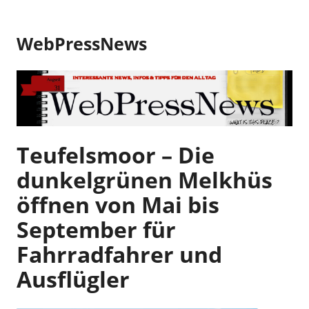
Z
u
WebPressNews
m
I
n
h
a
l
t
Teufelsmoor – Die
s
dunkelgrünen Melkhüs
p
r
öffnen von Mai bis
i
September für
n
g
Fahrradfahrer und
e
Ausflügler
n