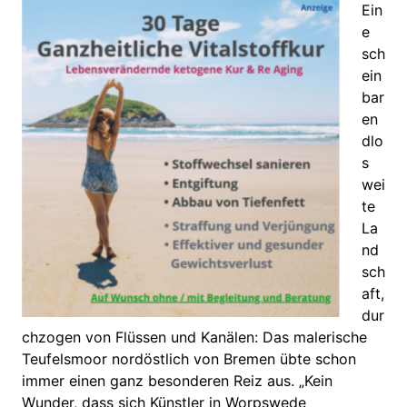
Ein
e
sch
ein
bar
en
dlo
s
wei
te
La
nd
sch
aft,
dur
chzogen von Flüssen und Kanälen: Das malerische
Teufelsmoor nordöstlich von Bremen übte schon
immer einen ganz besonderen Reiz aus. „Kein
Wunder, dass sich Künstler in Worpswede