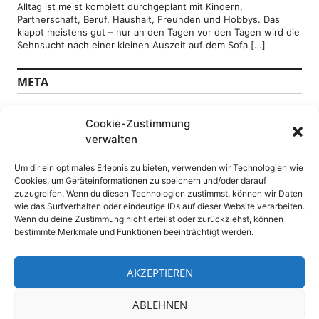
Alltag ist meist komplett durchgeplant mit Kindern,
Partnerschaft, Beruf, Haushalt, Freunden und Hobbys. Das
klappt meistens gut – nur an den Tagen vor den Tagen wird die
Sehnsucht nach einer kleinen Auszeit auf dem Sofa […]
META
Anmelden
Cookie-Zustimmung
Feed der Einträge
verwalten
Kommentare-Feed
WordPress.org
Um dir ein optimales Erlebnis zu bieten, verwenden wir Technologien wie
Cookies, um Geräteinformationen zu speichern und/oder darauf
SEITEN
zuzugreifen. Wenn du diesen Technologien zustimmst, können wir Daten
wie das Surfverhalten oder eindeutige IDs auf dieser Website verarbeiten.
Wenn du deine Zustimmung nicht erteilst oder zurückziehst, können
Datenschutz
bestimmte Merkmale und Funktionen beeinträchtigt werden.
DSGVO Datenschutzerklärung
Impressum
WebPressNews sitemap
AKZEPTIEREN
ABLEHNEN
4.108 Besucher