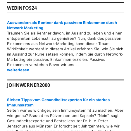
WEBINFOS24
Auswandern als Rentner dank passivem Einkommen durch
Network Marketing
Träumen Sie als Rentner davon, im Ausland zu leben und einen
entspannten Lebensstil zu genießen? Nun, dank des passiven
Einkommens aus Network-Marketing kann dieser Traum
Wirklichkeit werden! In diesem Artikel erfahren Sie, wie Sie sich
im Ausland zur Ruhe setzen können, indem Sie durch Network-
Marketing ein passives Einkommen erzielen. Passives
Einkommen verstehen Bevor wir uns …
Auswandern als Rentner dank passivem Einkommen durch Networ
weiterlesen
JOHNWERNER2000
Sieben Tipps vom Gesundheitsexperten für ein starkes
Immunsystem
Selten war es wichtiger, sein Immunsystem fit zu machen. Aber
wie genau? Braucht es Pülverchen und Kapseln? “Nein”, sagt
Gesundheitsexperte und Bestsellerautor Dr. h. c. Peter
Jentschura aus Münster. Er forscht seit Jahrzehnten, wie wir