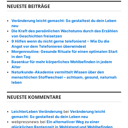
h
NEUESTE BEITRÄGE
e
n
a
Veränderung leicht gemacht: So gestaltest du dein Leben
c
neu
h
Die Kraft des persönlichen Wachstums durch das Erzählen
:
von Geschichten freisetzen
9 Hilfen wenn du nicht gerne telefonierst – Wie Du die
Angst vor dem Telefonieren überwindest
Morgenroutine: Gesunde Rituale für einen optimalen Start
in den Tag
Basenkur für mehr körperliches Wohlbefinden in jedem
Alter
Naturkunde-Akademie vermittelt Wissen über den
menschlichen Stoffwechsel – achtsam, gesund, naturnah
leben
NEUESTE KOMMENTARE
LeichterLeben Veränderung
bei
Veränderung leicht
gemacht: So gestaltest du dein Leben neu
webpressnews
bei
Ein alternativer Weg zu einer
glücklichen Rentenzeit in Wohlstand und Wohlbefinden