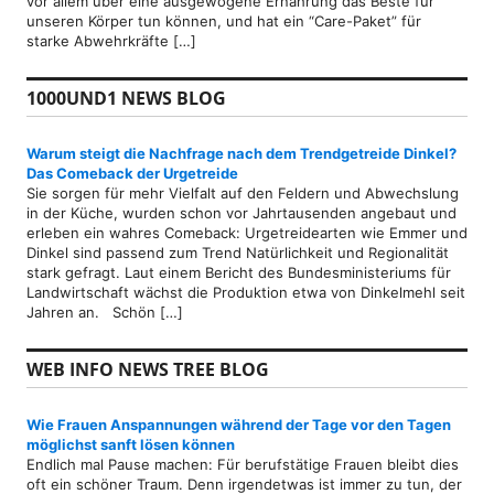
vor allem über eine ausgewogene Ernährung das Beste für
unseren Körper tun können, und hat ein “Care-Paket” für
starke Abwehrkräfte […]
1000UND1 NEWS BLOG
Warum steigt die Nachfrage nach dem Trendgetreide Dinkel?
Das Comeback der Urgetreide
Sie sorgen für mehr Vielfalt auf den Feldern und Abwechslung
in der Küche, wurden schon vor Jahrtausenden angebaut und
erleben ein wahres Comeback: Urgetreidearten wie Emmer und
Dinkel sind passend zum Trend Natürlichkeit und Regionalität
stark gefragt. Laut einem Bericht des Bundesministeriums für
Landwirtschaft wächst die Produktion etwa von Dinkelmehl seit
Jahren an. Schön […]
WEB INFO NEWS TREE BLOG
Wie Frauen Anspannungen während der Tage vor den Tagen
möglichst sanft lösen können
Endlich mal Pause machen: Für berufstätige Frauen bleibt dies
oft ein schöner Traum. Denn irgendetwas ist immer zu tun, der