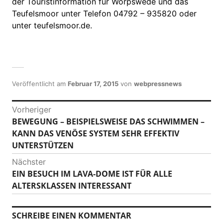
der Touristinformation für Worpswede und das
Teufelsmoor unter Telefon 04792 – 935820 oder
unter teufelsmoor.de.
Veröffentlicht am
Februar 17, 2015
von
webpressnews
B
Vorheriger
BEWEGUNG – BEISPIELSWEISE DAS SCHWIMMEN –
V
e
KANN DAS VENÖSE SYSTEM SEHR EFFEKTIV
o
i
UNTERSTÜTZEN
r
h
t
Nächster
e
EIN BESUCH IM LAVA-DOME IST FÜR ALLE
N
r
r
ALTERSKLASSEN INTERESSANT
ä
i
a
c
g
h
g
SCHREIBE EINEN KOMMENTAR
e
s