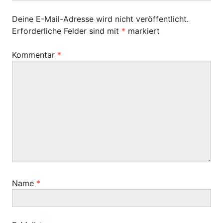
r
s
t
B
Deine E-Mail-Adresse wird nicht veröffentlicht.
e
-
e
Erforderliche Felder sind mit
*
markiert
r
i
N
B
t
Kommentar
*
e
a
r
i
a
v
t
g
r
i
:
a
g
g
:
a
t
i
Name
*
o
n