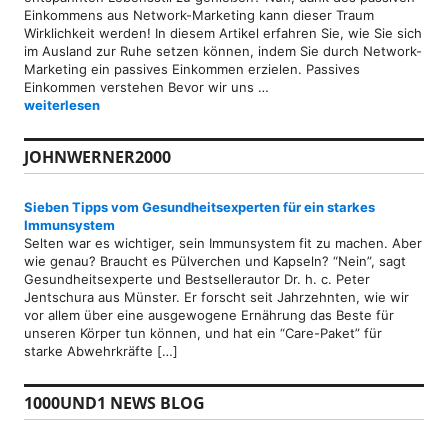
Einkommens aus Network-Marketing kann dieser Traum
Wirklichkeit werden! In diesem Artikel erfahren Sie, wie Sie sich
im Ausland zur Ruhe setzen können, indem Sie durch Network-
Marketing ein passives Einkommen erzielen. Passives
Einkommen verstehen Bevor wir uns …
Auswandern als Rentner dank passivem Einkommen durch Networ
weiterlesen
JOHNWERNER2000
Sieben Tipps vom Gesundheitsexperten für ein starkes
Immunsystem
Selten war es wichtiger, sein Immunsystem fit zu machen. Aber
wie genau? Braucht es Pülverchen und Kapseln? “Nein”, sagt
Gesundheitsexperte und Bestsellerautor Dr. h. c. Peter
Jentschura aus Münster. Er forscht seit Jahrzehnten, wie wir
vor allem über eine ausgewogene Ernährung das Beste für
unseren Körper tun können, und hat ein “Care-Paket” für
starke Abwehrkräfte […]
1000UND1 NEWS BLOG