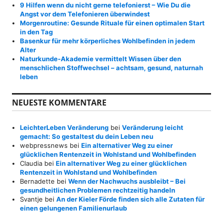
9 Hilfen wenn du nicht gerne telefonierst – Wie Du die
Angst vor dem Telefonieren überwindest
Morgenroutine: Gesunde Rituale für einen optimalen Start
in den Tag
Basenkur für mehr körperliches Wohlbefinden in jedem
Alter
Naturkunde-Akademie vermittelt Wissen über den
menschlichen Stoffwechsel – achtsam, gesund, naturnah
leben
NEUESTE KOMMENTARE
LeichterLeben Veränderung
bei
Veränderung leicht
gemacht: So gestaltest du dein Leben neu
webpressnews
bei
Ein alternativer Weg zu einer
glücklichen Rentenzeit in Wohlstand und Wohlbefinden
Claudia
bei
Ein alternativer Weg zu einer glücklichen
Rentenzeit in Wohlstand und Wohlbefinden
Bernadette
bei
Wenn der Nachwuchs ausbleibt – Bei
gesundheitlichen Problemen rechtzeitig handeln
Svantje
bei
An der Kieler Förde finden sich alle Zutaten für
einen gelungenen Familienurlaub