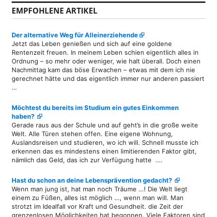
EMPFOHLENE ARTIKEL
Der alternative Weg für Alleinerziehende
Jetzt das Leben genießen und sich auf eine goldene
Rentenzeit freuen. In meinem Leben schien eigentlich alles in
Ordnung – so mehr oder weniger, wie halt überall. Doch einen
Nachmittag kam das böse Erwachen – etwas mit dem ich nie
gerechnet hätte und das eigentlich immer nur anderen passiert
…
Möchtest du bereits im Studium ein gutes Einkommen
haben?
Gerade raus aus der Schule und auf geht’s in die große weite
Welt. Alle Türen stehen offen. Eine eigene Wohnung,
Auslandsreisen und studieren, wo ich will. Schnell musste ich
erkennen das es mindestens einen limitierenden Faktor gibt,
nämlich das Geld, das ich zur Verfügung hatte ….
Hast du schon an deine Lebensprävention gedacht?
Wenn man jung ist, hat man noch Träume …! Die Welt liegt
einem zu Füßen, alles ist möglich …, wenn man will. Man
strotzt im Idealfall vor Kraft und Gesundheit. die Zeit der
grenzenlosen Möglichkeiten hat begonnen. Viele Faktoren sind