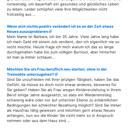
notwendig, um dauerhaft ein gesundes und glückliches Leben
zu leben. Leider schöpfen viele Ihre Möglichkeiten nicht
frühzeitig aus …
Wenn sich nichts positiv verändert ist es an der Zeit etwas
Neues auszuprobieren
Mein Name ist Barbara, ich bin 35 Jahre. Viele Jahre lang habe
ich mein Geld mit einem Job verdient, den ich eigentlich nie so
recht mochte. Heute frage ich mich warum ich das so lange
durchgehalten habe bis zum völligen Burnout, aber hinterher
ist man ja immer schlauer…
Möchten Sie als Frau beruflich neu starten, ohne in der
Tretmühle unterzugehen?
Sind Sie unzufrieden mit Ihrer jetzigen Tätigkeit, haben Sie das
Gefühl, da müsse es doch noch etwas anderes, besseres für
Sie geben? Haben Sie als Frau wegen Kindererziehung in Ihrem
Beruf einige Jahre ausgesetzt, so dass ein Wiedereinstieg
schwierig wäre oder nur auf unterster Ebene zu erbärmlichen
Bedingungen bei schlechter Bezahlung möglich? Sind Sie immer
als Hausfrau tätig gewesen und möchten gern etwas Neues
anfangen, nun wo die Kinder Sie nicht mehr so in Anspruch
nehmen oder aus dem Haus sind …