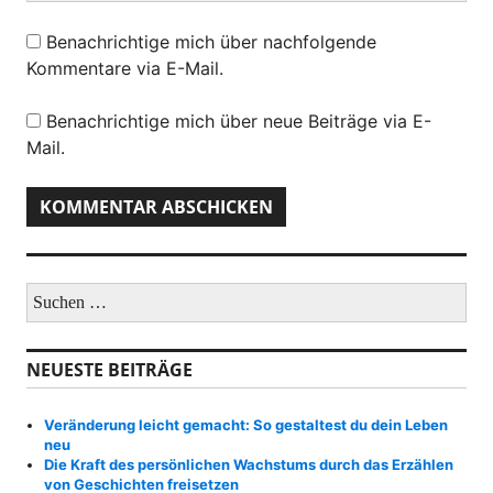
Benachrichtige mich über nachfolgende
Kommentare via E-Mail.
Benachrichtige mich über neue Beiträge via E-
Mail.
S
u
c
h
NEUESTE BEITRÄGE
e
n
a
Veränderung leicht gemacht: So gestaltest du dein Leben
c
neu
h
Die Kraft des persönlichen Wachstums durch das Erzählen
:
von Geschichten freisetzen