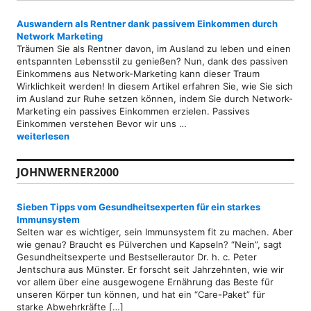
Auswandern als Rentner dank passivem Einkommen durch
Network Marketing
Träumen Sie als Rentner davon, im Ausland zu leben und einen
entspannten Lebensstil zu genießen? Nun, dank des passiven
Einkommens aus Network-Marketing kann dieser Traum
Wirklichkeit werden! In diesem Artikel erfahren Sie, wie Sie sich
im Ausland zur Ruhe setzen können, indem Sie durch Network-
Marketing ein passives Einkommen erzielen. Passives
Einkommen verstehen Bevor wir uns …
Auswandern als Rentner dank passivem Einkommen durch Networ
weiterlesen
JOHNWERNER2000
Sieben Tipps vom Gesundheitsexperten für ein starkes
Immunsystem
Selten war es wichtiger, sein Immunsystem fit zu machen. Aber
wie genau? Braucht es Pülverchen und Kapseln? “Nein”, sagt
Gesundheitsexperte und Bestsellerautor Dr. h. c. Peter
Jentschura aus Münster. Er forscht seit Jahrzehnten, wie wir
vor allem über eine ausgewogene Ernährung das Beste für
unseren Körper tun können, und hat ein “Care-Paket” für
starke Abwehrkräfte […]