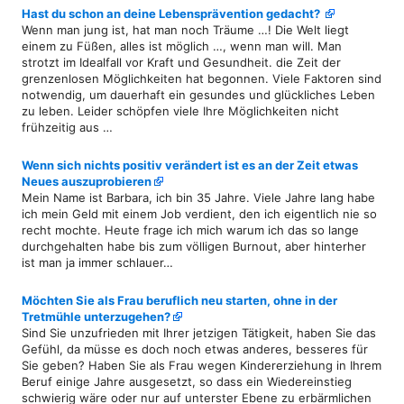
Hast du schon an deine Lebensprävention gedacht?
Wenn man jung ist, hat man noch Träume …! Die Welt liegt
einem zu Füßen, alles ist möglich …, wenn man will. Man
strotzt im Idealfall vor Kraft und Gesundheit. die Zeit der
grenzenlosen Möglichkeiten hat begonnen. Viele Faktoren sind
notwendig, um dauerhaft ein gesundes und glückliches Leben
zu leben. Leider schöpfen viele Ihre Möglichkeiten nicht
frühzeitig aus …
Wenn sich nichts positiv verändert ist es an der Zeit etwas
Neues auszuprobieren
Mein Name ist Barbara, ich bin 35 Jahre. Viele Jahre lang habe
ich mein Geld mit einem Job verdient, den ich eigentlich nie so
recht mochte. Heute frage ich mich warum ich das so lange
durchgehalten habe bis zum völligen Burnout, aber hinterher
ist man ja immer schlauer…
Möchten Sie als Frau beruflich neu starten, ohne in der
Tretmühle unterzugehen?
Sind Sie unzufrieden mit Ihrer jetzigen Tätigkeit, haben Sie das
Gefühl, da müsse es doch noch etwas anderes, besseres für
Sie geben? Haben Sie als Frau wegen Kindererziehung in Ihrem
Beruf einige Jahre ausgesetzt, so dass ein Wiedereinstieg
schwierig wäre oder nur auf unterster Ebene zu erbärmlichen