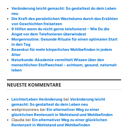
a
Veränderung leicht gemacht: So gestaltest du dein Leben
c
neu
h
Die Kraft des persönlichen Wachstums durch das Erzählen
:
von Geschichten freisetzen
9 Hilfen wenn du nicht gerne telefonierst – Wie Du die
Angst vor dem Telefonieren überwindest
Morgenroutine: Gesunde Rituale für einen optimalen Start
in den Tag
Basenkur für mehr körperliches Wohlbefinden in jedem
Alter
Naturkunde-Akademie vermittelt Wissen über den
menschlichen Stoffwechsel – achtsam, gesund, naturnah
leben
NEUESTE KOMMENTARE
LeichterLeben Veränderung
bei
Veränderung leicht
gemacht: So gestaltest du dein Leben neu
webpressnews
bei
Ein alternativer Weg zu einer
glücklichen Rentenzeit in Wohlstand und Wohlbefinden
Claudia
bei
Ein alternativer Weg zu einer glücklichen
Rentenzeit in Wohlstand und Wohlbefinden