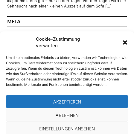
klappt meistens gut – nur an den Tagen vor den Tagen wird die
Sehnsucht nach einer kleinen Auszeit auf dem Sofa […]
META
Anmelden
Cookie-Zustimmung
Feed der Einträge
verwalten
Kommentare-Feed
WordPress.org
Um dir ein optimales Erlebnis zu bieten, verwenden wir Technologien wie
Cookies, um Geräteinformationen zu speichern und/oder darauf
SEITEN
zuzugreifen. Wenn du diesen Technologien zustimmst, können wir Daten
wie das Surfverhalten oder eindeutige IDs auf dieser Website verarbeiten.
Wenn du deine Zustimmung nicht erteilst oder zurückziehst, können
Datenschutz
bestimmte Merkmale und Funktionen beeinträchtigt werden.
DSGVO Datenschutzerklärung
Impressum
WebPressNews sitemap
AKZEPTIEREN
ABLEHNEN
4.108 Besucher
EINSTELLUNGEN ANSEHEN