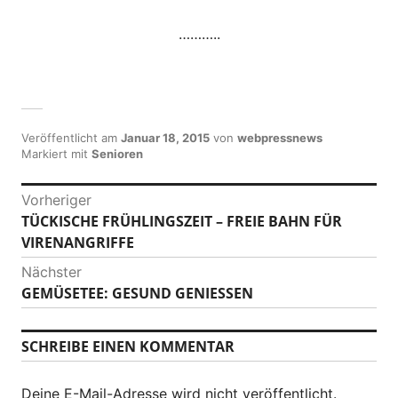
………..
Veröffentlicht am
Januar 18, 2015
von
webpressnews
Markiert mit
Senioren
B
Vorheriger
TÜCKISCHE FRÜHLINGSZEIT – FREIE BAHN FÜR
V
e
VIRENANGRIFFE
o
i
r
Nächster
h
t
GEMÜSETEE: GESUND GENIESSEN
N
e
ä
r
r
c
SCHREIBE EINEN KOMMENTAR
i
a
h
g
s
g
e
Deine E-Mail-Adresse wird nicht veröffentlicht.