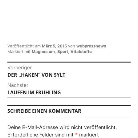
Veröffentlicht am
März 5, 2015
von
webpressnews
Markiert mit
Magnesium
,
Sport
,
Vitalstoffe
B
Vorheriger
DER „HAKEN“ VON SYLT
V
e
o
Nächster
i
r
LAUFEN IM FRÜHLING
N
h
t
ä
e
c
r
SCHREIBE EINEN KOMMENTAR
r
h
i
a
s
g
Deine E-Mail-Adresse wird nicht veröffentlicht.
t
g
e
Erforderliche Felder sind mit
*
markiert
e