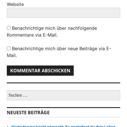
Website
Benachrichtige mich über nachfolgende
Kommentare via E-Mail.
Benachrichtige mich über neue Beiträge via E-
Mail.
S
u
c
h
NEUESTE BEITRÄGE
e
n
a
Veränderung leicht gemacht: So gestaltest du dein Leben