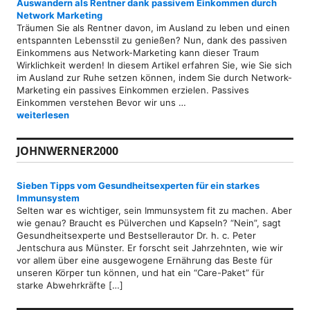
Auswandern als Rentner dank passivem Einkommen durch
Network Marketing
Träumen Sie als Rentner davon, im Ausland zu leben und einen
entspannten Lebensstil zu genießen? Nun, dank des passiven
Einkommens aus Network-Marketing kann dieser Traum
Wirklichkeit werden! In diesem Artikel erfahren Sie, wie Sie sich
im Ausland zur Ruhe setzen können, indem Sie durch Network-
Marketing ein passives Einkommen erzielen. Passives
Einkommen verstehen Bevor wir uns …
Auswandern als Rentner dank passivem Einkommen durch Networ
weiterlesen
JOHNWERNER2000
Sieben Tipps vom Gesundheitsexperten für ein starkes
Immunsystem
Selten war es wichtiger, sein Immunsystem fit zu machen. Aber
wie genau? Braucht es Pülverchen und Kapseln? “Nein”, sagt
Gesundheitsexperte und Bestsellerautor Dr. h. c. Peter
Jentschura aus Münster. Er forscht seit Jahrzehnten, wie wir
vor allem über eine ausgewogene Ernährung das Beste für
unseren Körper tun können, und hat ein “Care-Paket” für
starke Abwehrkräfte […]