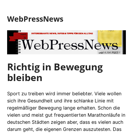
Z
u
WebPressNews
m
I
n
h
a
l
t
Richtig in Bewegung
s
bleiben
p
r
i
Sport zu treiben wird immer beliebter. Viele wollen
n
sich ihre Gesundheit und ihre schlanke Linie mit
g
regelmäßiger Bewegung lange erhalten. Schon die
e
vielen und meist gut frequentierten Marathonläufe in
n
deutschen Städten zeigen aber, dass es vielen auch
darum geht, die eigenen Grenzen auszutesten. Das