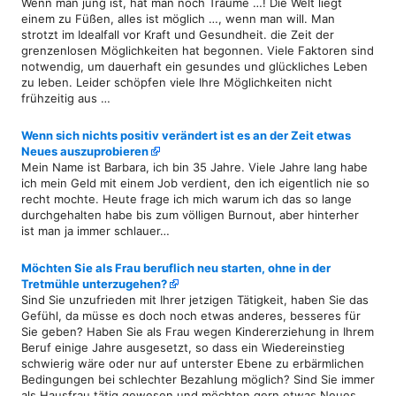
Wenn man jung ist, hat man noch Träume …! Die Welt liegt
einem zu Füßen, alles ist möglich …, wenn man will. Man
strotzt im Idealfall vor Kraft und Gesundheit. die Zeit der
grenzenlosen Möglichkeiten hat begonnen. Viele Faktoren sind
notwendig, um dauerhaft ein gesundes und glückliches Leben
zu leben. Leider schöpfen viele Ihre Möglichkeiten nicht
frühzeitig aus …
Wenn sich nichts positiv verändert ist es an der Zeit etwas
Neues auszuprobieren
Mein Name ist Barbara, ich bin 35 Jahre. Viele Jahre lang habe
ich mein Geld mit einem Job verdient, den ich eigentlich nie so
recht mochte. Heute frage ich mich warum ich das so lange
durchgehalten habe bis zum völligen Burnout, aber hinterher
ist man ja immer schlauer…
Möchten Sie als Frau beruflich neu starten, ohne in der
Tretmühle unterzugehen?
Sind Sie unzufrieden mit Ihrer jetzigen Tätigkeit, haben Sie das
Gefühl, da müsse es doch noch etwas anderes, besseres für
Sie geben? Haben Sie als Frau wegen Kindererziehung in Ihrem
Beruf einige Jahre ausgesetzt, so dass ein Wiedereinstieg
schwierig wäre oder nur auf unterster Ebene zu erbärmlichen
Bedingungen bei schlechter Bezahlung möglich? Sind Sie immer
als Hausfrau tätig gewesen und möchten gern etwas Neues