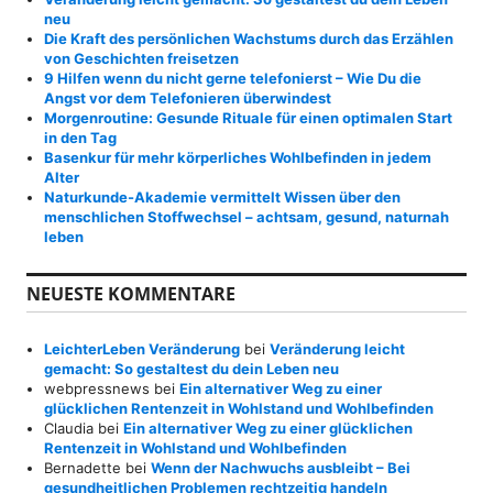
c
neu
h
Die Kraft des persönlichen Wachstums durch das Erzählen
:
von Geschichten freisetzen
9 Hilfen wenn du nicht gerne telefonierst – Wie Du die
Angst vor dem Telefonieren überwindest
Morgenroutine: Gesunde Rituale für einen optimalen Start
in den Tag
Basenkur für mehr körperliches Wohlbefinden in jedem
Alter
Naturkunde-Akademie vermittelt Wissen über den
menschlichen Stoffwechsel – achtsam, gesund, naturnah
leben
NEUESTE KOMMENTARE
LeichterLeben Veränderung
bei
Veränderung leicht
gemacht: So gestaltest du dein Leben neu
webpressnews
bei
Ein alternativer Weg zu einer
glücklichen Rentenzeit in Wohlstand und Wohlbefinden
Claudia
bei
Ein alternativer Weg zu einer glücklichen
Rentenzeit in Wohlstand und Wohlbefinden
Bernadette
bei
Wenn der Nachwuchs ausbleibt – Bei
gesundheitlichen Problemen rechtzeitig handeln