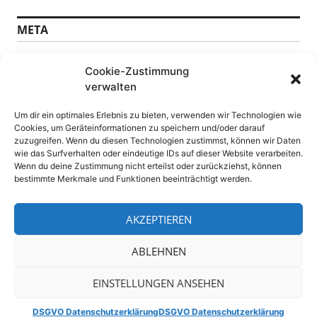
META
Anmelden
Cookie-Zustimmung
Feed der Einträge
verwalten
Kommentare-Feed
WordPress.org
Um dir ein optimales Erlebnis zu bieten, verwenden wir Technologien wie
Cookies, um Geräteinformationen zu speichern und/oder darauf
SEITEN
zuzugreifen. Wenn du diesen Technologien zustimmst, können wir Daten
wie das Surfverhalten oder eindeutige IDs auf dieser Website verarbeiten.
Wenn du deine Zustimmung nicht erteilst oder zurückziehst, können
Datenschutz
bestimmte Merkmale und Funktionen beeinträchtigt werden.
DSGVO Datenschutzerklärung
Impressum
WebPressNews sitemap
AKZEPTIEREN
ABLEHNEN
4.108 Besucher
EINSTELLUNGEN ANSEHEN
Stolz präsentiert von WordPress
Theme: Colinear von
DSGVO Datenschutzerklärung
DSGVO Datenschutzerklärung
Automattic
.