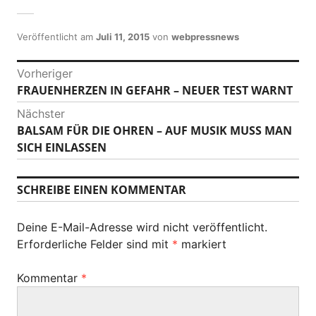
Veröffentlicht am
Juli 11, 2015
von
webpressnews
B
Vorheriger
FRAUENHERZEN IN GEFAHR – NEUER TEST WARNT
V
e
o
Nächster
i
r
BALSAM FÜR DIE OHREN – AUF MUSIK MUSS MAN
N
h
t
SICH EINLASSEN
ä
e
c
r
r
h
SCHREIBE EINEN KOMMENTAR
i
a
s
g
t
g
e
Deine E-Mail-Adresse wird nicht veröffentlicht.
e
r
s
Erforderliche Felder sind mit
*
markiert
r
B
B
-
e
Kommentar
*
e
i
N
i
t