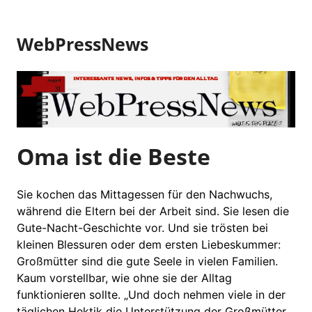
Z
u
WebPressNews
m
I
n
h
a
l
t
Oma ist die Beste
s
p
r
Sie kochen das Mittagessen für den Nachwuchs,
i
während die Eltern bei der Arbeit sind. Sie lesen die
n
Gute-Nacht-Geschichte vor. Und sie trösten bei
g
kleinen Blessuren oder dem ersten Liebeskummer:
e
Großmütter sind die gute Seele in vielen Familien.
n
Kaum vorstellbar, wie ohne sie der Alltag
funktionieren sollte. „Und doch nehmen viele in der
täglichen Hektik die Unterstützung der Großmütter