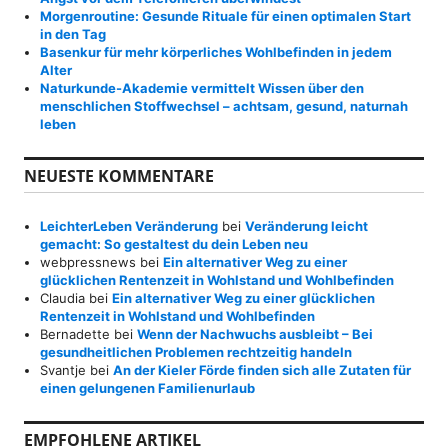
Morgenroutine: Gesunde Rituale für einen optimalen Start
in den Tag
Basenkur für mehr körperliches Wohlbefinden in jedem
Alter
Naturkunde-Akademie vermittelt Wissen über den
menschlichen Stoffwechsel – achtsam, gesund, naturnah
leben
NEUESTE KOMMENTARE
LeichterLeben Veränderung
bei
Veränderung leicht
gemacht: So gestaltest du dein Leben neu
webpressnews
bei
Ein alternativer Weg zu einer
glücklichen Rentenzeit in Wohlstand und Wohlbefinden
Claudia
bei
Ein alternativer Weg zu einer glücklichen
Rentenzeit in Wohlstand und Wohlbefinden
Bernadette
bei
Wenn der Nachwuchs ausbleibt – Bei
gesundheitlichen Problemen rechtzeitig handeln
Svantje
bei
An der Kieler Förde finden sich alle Zutaten für
einen gelungenen Familienurlaub
EMPFOHLENE ARTIKEL