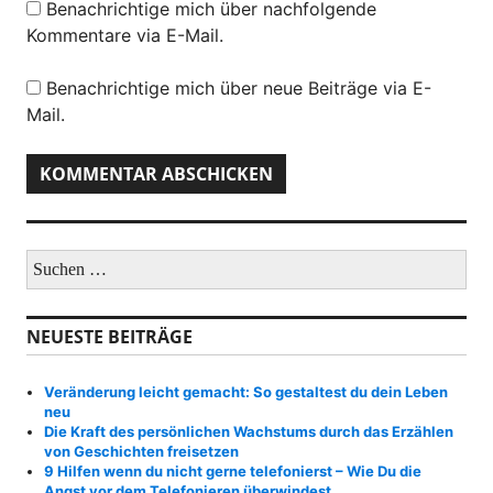
Benachrichtige mich über nachfolgende
Kommentare via E-Mail.
Benachrichtige mich über neue Beiträge via E-
Mail.
S
u
c
h
NEUESTE BEITRÄGE
e
n
a
Veränderung leicht gemacht: So gestaltest du dein Leben
c
neu
h
Die Kraft des persönlichen Wachstums durch das Erzählen
:
von Geschichten freisetzen
9 Hilfen wenn du nicht gerne telefonierst – Wie Du die
Angst vor dem Telefonieren überwindest