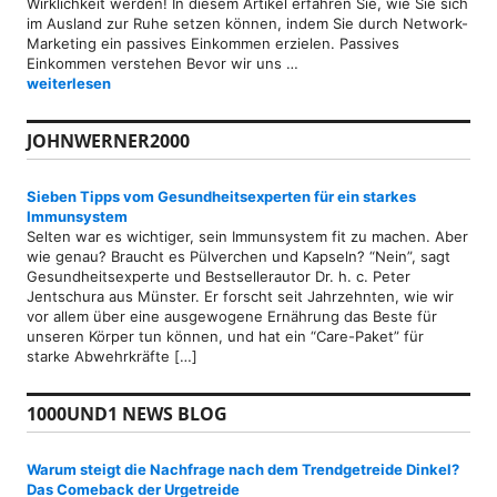
Wirklichkeit werden! In diesem Artikel erfahren Sie, wie Sie sich
im Ausland zur Ruhe setzen können, indem Sie durch Network-
Marketing ein passives Einkommen erzielen. Passives
Einkommen verstehen Bevor wir uns …
Auswandern als Rentner dank passivem Einkommen durch Networ
weiterlesen
JOHNWERNER2000
Sieben Tipps vom Gesundheitsexperten für ein starkes
Immunsystem
Selten war es wichtiger, sein Immunsystem fit zu machen. Aber
wie genau? Braucht es Pülverchen und Kapseln? “Nein”, sagt
Gesundheitsexperte und Bestsellerautor Dr. h. c. Peter
Jentschura aus Münster. Er forscht seit Jahrzehnten, wie wir
vor allem über eine ausgewogene Ernährung das Beste für
unseren Körper tun können, und hat ein “Care-Paket” für
starke Abwehrkräfte […]
1000UND1 NEWS BLOG
Warum steigt die Nachfrage nach dem Trendgetreide Dinkel?
Das Comeback der Urgetreide