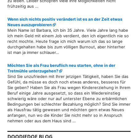
zu leben. Leider schöpfen viele Ihre Möglichkeiten nicht
frühzeitig aus …
Wenn sich nichts positiv verändert ist es an der Zeit etwas
Neues auszuprobieren
Mein Name ist Barbara, ich bin 35 Jahre. Viele Jahre lang habe
ich mein Geld mit einem Job verdient, den ich eigentlich nie so
recht mochte. Heute frage ich mich warum ich das so lange
durchgehalten habe bis zum völligen Burnout, aber hinterher
ist man ja immer schlauer…
Möchten Sie als Frau beruflich neu starten, ohne in der
Tretmühle unterzugehen?
Sind Sie unzufrieden mit Ihrer jetzigen Tätigkeit, haben Sie das
Gefühl, da müsse es doch noch etwas anderes, besseres für
Sie geben? Haben Sie als Frau wegen Kindererziehung in Ihrem
Beruf einige Jahre ausgesetzt, so dass ein Wiedereinstieg
schwierig wäre oder nur auf unterster Ebene zu erbärmlichen
Bedingungen bei schlechter Bezahlung möglich? Sind Sie immer
als Hausfrau tätig gewesen und möchten gern etwas Neues
anfangen, nun wo die Kinder Sie nicht mehr so in Anspruch
nehmen oder aus dem Haus sind …
DOODIEDOE BLOG