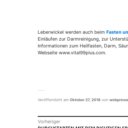
Leberwickel werden auch beim
Fasten u
Einläufen zur Darmreinigung, zur Unterst
Informationen zum Heilfasten, Darm, Säur
Webseite www.vital99plus.com.
Veröffentlicht am
Oktober 27, 2018
von
webpress
B
Vorheriger