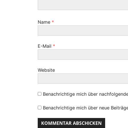
a
t
Name
*
i
o
E-Mail
*
n
Website
Benachrichtige mich über nachfolgend
Benachrichtige mich über neue Beiträge