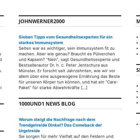
JOHNWERNER2000
M
Sieben Tipps vom Gesundheitsexperten für ein
starkes Immunsystem
Selten war es wichtiger, sein Immunsystem fit zu
s
machen. Aber wie genau? Braucht es Pülverchen
d
und Kapseln? “Nein”, sagt Gesundheitsexperte und
Bestsellerautor Dr. h. c. Peter Jentschura aus
S
n.
Münster. Er forscht seit Jahrzehnten, wie wir vor
allem über eine ausgewogene Ernährung das Beste
für unseren Körper tun können, und hat ein “Care-
i
Paket” für starke Abwehrkräfte […]
1000UND1 NEWS BLOG
Warum steigt die Nachfrage nach dem
Trendgetreide Dinkel? Das Comeback der
Urgetreide
Sie sorgen für mehr Vielfalt auf den Feldern und