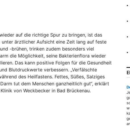
eder auf die richtige Spur zu bringen, ist das
unter ärztlicher Aufsicht eine Zeit lang auf feste
 und -brühen, trinken zudem besonders viel
rm die Möglichkeit, seine Bakterienflora wieder
eren. Das kann positive Folgen für die Gesundheit
 und Blutdruckwerte verbessern. „Verfälschte
E
ährend des Heilfastens. Fettes, Süßes, Salziges
 Darm tut dem Menschen ganzheitlich gut“, erklärt
D
r Klinik von Weckbecker in Bad Brückenau.
J
g
s
w
k
g
a