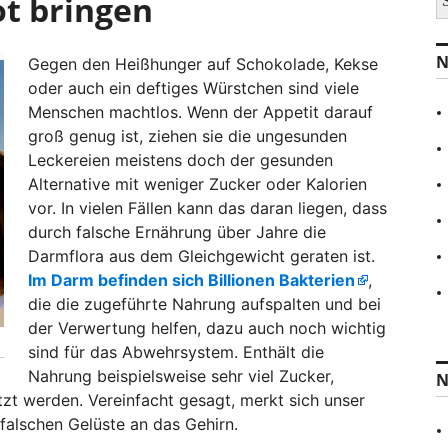
ot bringen
u
c
h
N
Gegen den Heißhunger auf Schokolade, Kekse
e
n
oder auch ein deftiges Würstchen sind viele
a
Menschen machtlos. Wenn der Appetit darauf
c
groß genug ist, ziehen sie die ungesunden
h
:
Leckereien meistens doch der gesunden
Alternative mit weniger Zucker oder Kalorien
vor. In vielen Fällen kann das daran liegen, dass
durch falsche Ernährung über Jahre die
Darmflora aus dem Gleichgewicht geraten ist.
Im Darm befinden sich Billionen Bakterien
,
die die zugeführte Nahrung aufspalten und bei
der Verwertung helfen, dazu auch noch wichtig
sind für das Abwehrsystem. Enthält die
Nahrung beispielsweise sehr viel Zucker,
N
t werden. Vereinfacht gesagt, merkt sich unser
falschen Gelüste an das Gehirn.