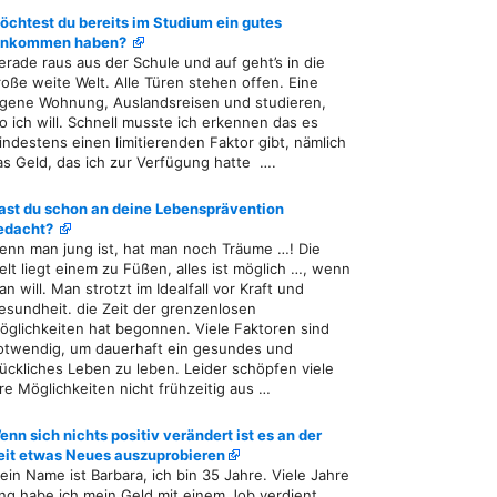
öchtest du bereits im Studium ein gutes
inkommen haben?
erade raus aus der Schule und auf geht’s in die
roße weite Welt. Alle Türen stehen offen. Eine
igene Wohnung, Auslandsreisen und studieren,
o ich will. Schnell musste ich erkennen das es
indestens einen limitierenden Faktor gibt, nämlich
as Geld, das ich zur Verfügung hatte ….
ast du schon an deine Lebensprävention
edacht?
enn man jung ist, hat man noch Träume …! Die
elt liegt einem zu Füßen, alles ist möglich …, wenn
n will. Man strotzt im Idealfall vor Kraft und
esundheit. die Zeit der grenzenlosen
öglichkeiten hat begonnen. Viele Faktoren sind
otwendig, um dauerhaft ein gesundes und
lückliches Leben zu leben. Leider schöpfen viele
hre Möglichkeiten nicht frühzeitig aus …
enn sich nichts positiv verändert ist es an der
eit etwas Neues auszuprobieren
ein Name ist Barbara, ich bin 35 Jahre. Viele Jahre
ang habe ich mein Geld mit einem Job verdient,