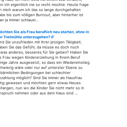
en ich eigentlich nie so recht mochte. Heute frage
ch mich warum ich das so lange durchgehalten
abe bis zum völligen Burnout, aber hinterher ist
an ja immer schlauer…
öchten Sie als Frau beruflich neu starten, ohne in
er Tretmühle unterzugehen?
ind Sie unzufrieden mit Ihrer jetzigen Tätigkeit,
aben Sie das Gefühl, da müsse es doch noch
twas anderes, besseres für Sie geben? Haben Sie
ls Frau wegen Kindererziehung in Ihrem Beruf
inige Jahre ausgesetzt, so dass ein Wiedereinstieg
chwierig wäre oder nur auf unterster Ebene zu
rbärmlichen Bedingungen bei schlechter
ezahlung möglich? Sind Sie immer als Hausfrau
ätig gewesen und möchten gern etwas Neues
nfangen, nun wo die Kinder Sie nicht mehr so in
nspruch nehmen oder aus dem Haus sind …