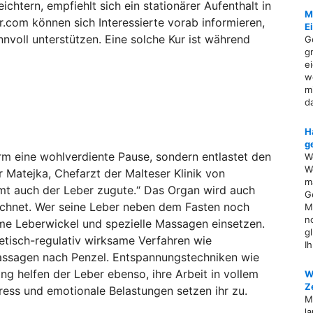
chtern, empfiehlt sich ein stationärer Aufenthalt in
M
.com können sich Interessierte vorab informieren,
E
nvoll unterstützen. Eine solche Kur ist während
G
g
e
w
m
d
H
g
arm eine wohlverdiente Pause, sondern entlastet den
W
W
r Matejka, Chefarzt der Malteser Klinik von
ma
t auch der Leber zugute.“ Das Organ wird auch
G
eichnet. Wer seine Leber neben dem Fasten noch
M
n
rme Leberwickel und spezielle Massagen einsetzen.
g
etisch-regulativ wirksame Verfahren wie
I
ssagen nach Penzel. Entspannungstechniken wie
ng helfen der Leber ebenso, ihre Arbeit in vollem
W
Z
ess und emotionale Belastungen setzen ihr zu.
M
l