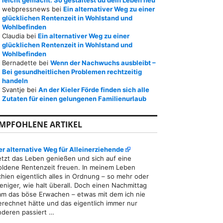
leicht gemacht: So gestaltest du dein Leben neu
webpressnews
bei
Ein alternativer Weg zu einer
glücklichen Rentenzeit in Wohlstand und
Wohlbefinden
Claudia
bei
Ein alternativer Weg zu einer
glücklichen Rentenzeit in Wohlstand und
Wohlbefinden
Bernadette
bei
Wenn der Nachwuchs ausbleibt –
Bei gesundheitlichen Problemen rechtzeitig
handeln
Svantje
bei
An der Kieler Förde finden sich alle
Zutaten für einen gelungenen Familienurlaub
MPFOHLENE ARTIKEL
er alternative Weg für Alleinerziehende
etzt das Leben genießen und sich auf eine
oldene Rentenzeit freuen. In meinem Leben
chien eigentlich alles in Ordnung – so mehr oder
eniger, wie halt überall. Doch einen Nachmittag
am das böse Erwachen – etwas mit dem ich nie
erechnet hätte und das eigentlich immer nur
nderen passiert …