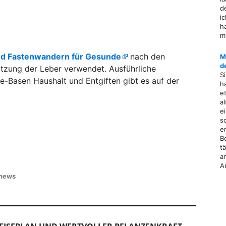
d
i
h
m
nd Fastenwandern für Gesunde
nach den
M
d
ützung der Leber verwendet. Ausführliche
S
e-Basen Haushalt und Entgiften gibt es auf der
h
e
a
e
s
e
B
t
a
A
news