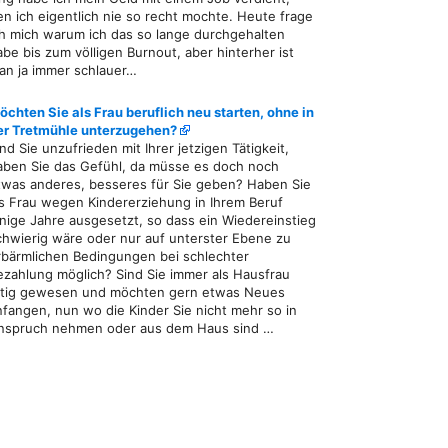
en ich eigentlich nie so recht mochte. Heute frage
ch mich warum ich das so lange durchgehalten
abe bis zum völligen Burnout, aber hinterher ist
an ja immer schlauer…
öchten Sie als Frau beruflich neu starten, ohne in
er Tretmühle unterzugehen?
ind Sie unzufrieden mit Ihrer jetzigen Tätigkeit,
aben Sie das Gefühl, da müsse es doch noch
twas anderes, besseres für Sie geben? Haben Sie
ls Frau wegen Kindererziehung in Ihrem Beruf
inige Jahre ausgesetzt, so dass ein Wiedereinstieg
chwierig wäre oder nur auf unterster Ebene zu
rbärmlichen Bedingungen bei schlechter
ezahlung möglich? Sind Sie immer als Hausfrau
ätig gewesen und möchten gern etwas Neues
nfangen, nun wo die Kinder Sie nicht mehr so in
nspruch nehmen oder aus dem Haus sind …