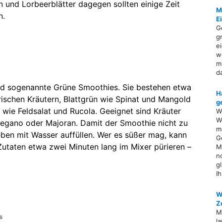
n und Lorbeerblätter dagegen sollten einige Zeit
M
n.
E
G
g
e
w
m
d
ind sogenannte Grüne Smoothies. Sie bestehen etwa
H
rischen Kräutern, Blattgrün wie Spinat und Mangold
g
 wie Feldsalat und Rucola. Geeignet sind Kräuter
W
W
 Oregano oder Majoran. Damit der Smoothie nicht zu
ma
eben mit Wasser auffüllen. Wer es süßer mag, kann
G
utaten etwa zwei Minuten lang im Mixer pürieren –
M
n
g
I
W
Z
M
s
l