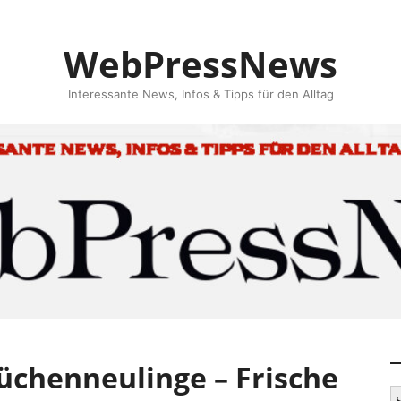
WebPressNews
Interessante News, Infos & Tipps für den Alltag
üchenneulinge – Frische
S