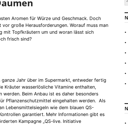
 Daumen
u
c
h
N
ichsten Aromen für Würze und Geschmack. Doch
e
n
alt vor große Herausforderungen. Worauf muss man
a
g mit Topfkräutern um und woran lässt sich
c
h frisch sind?
h
:
s ganze Jahr über im Supermarkt, entweder fertig
le Kräuter wasserlösliche Vitamine enthalten,
n werden. Beim Anbau ist es daher besonders
ür Pflanzenschutzmittel eingehalten werden. Als
an Lebensmittelsiegeln wie dem blauen QS-
N
ontrollen garantiert. Mehr Informationen gibt es
rderten Kampagne „QS-live. Initiative