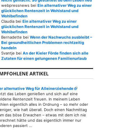
leicht gemacht: So gestaltest du dein Leben neu
webpressnews
bei
Ein alternativer Weg zu einer
glücklichen Rentenzeit in Wohlstand und
Wohlbefinden
Claudia
bei
Ein alternativer Weg zu einer
glücklichen Rentenzeit in Wohlstand und
Wohlbefinden
Bernadette
bei
Wenn der Nachwuchs ausbleibt –
Bei gesundheitlichen Problemen rechtzeitig
handeln
Svantje
bei
An der Kieler Förde finden sich alle
Zutaten für einen gelungenen Familienurlaub
MPFOHLENE ARTIKEL
er alternative Weg für Alleinerziehende
etzt das Leben genießen und sich auf eine
oldene Rentenzeit freuen. In meinem Leben
chien eigentlich alles in Ordnung – so mehr oder
eniger, wie halt überall. Doch einen Nachmittag
am das böse Erwachen – etwas mit dem ich nie
erechnet hätte und das eigentlich immer nur
nderen passiert …