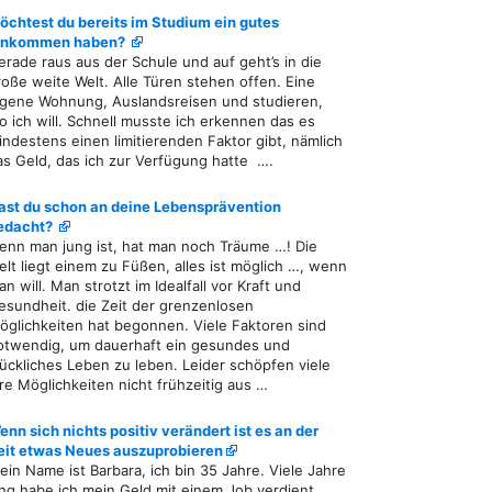
öchtest du bereits im Studium ein gutes
inkommen haben?
erade raus aus der Schule und auf geht’s in die
roße weite Welt. Alle Türen stehen offen. Eine
igene Wohnung, Auslandsreisen und studieren,
o ich will. Schnell musste ich erkennen das es
indestens einen limitierenden Faktor gibt, nämlich
as Geld, das ich zur Verfügung hatte ….
ast du schon an deine Lebensprävention
edacht?
enn man jung ist, hat man noch Träume …! Die
elt liegt einem zu Füßen, alles ist möglich …, wenn
n will. Man strotzt im Idealfall vor Kraft und
esundheit. die Zeit der grenzenlosen
öglichkeiten hat begonnen. Viele Faktoren sind
otwendig, um dauerhaft ein gesundes und
lückliches Leben zu leben. Leider schöpfen viele
hre Möglichkeiten nicht frühzeitig aus …
enn sich nichts positiv verändert ist es an der
eit etwas Neues auszuprobieren
ein Name ist Barbara, ich bin 35 Jahre. Viele Jahre
ang habe ich mein Geld mit einem Job verdient,