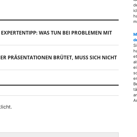
d
i
h
m
 EXPERTENTIPP: WAS TUN BEI PROBLEMEN MIT
M
d
S
h
e
R PRÄSENTATIONEN BRÜTET, MUSS SICH NICHT
a
e
s
e
B
t
a
A
licht.