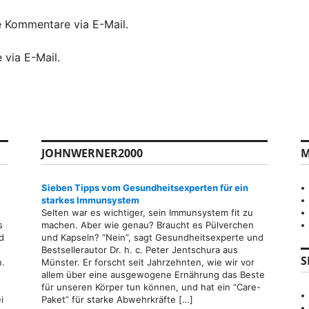
e Kommentare via E-Mail.
 via E-Mail.
JOHNWERNER2000
M
Sieben Tipps vom Gesundheitsexperten für ein
starkes Immunsystem
Selten war es wichtiger, sein Immunsystem fit zu
s
machen. Aber wie genau? Braucht es Pülverchen
d
und Kapseln? “Nein”, sagt Gesundheitsexperte und
Bestsellerautor Dr. h. c. Peter Jentschura aus
S
n.
Münster. Er forscht seit Jahrzehnten, wie wir vor
allem über eine ausgewogene Ernährung das Beste
für unseren Körper tun können, und hat ein “Care-
i
Paket” für starke Abwehrkräfte […]