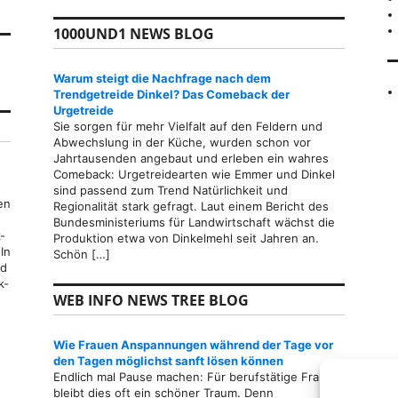
1000UND1 NEWS BLOG
Warum steigt die Nachfrage nach dem
Trendgetreide Dinkel? Das Comeback der
Urgetreide
Sie sorgen für mehr Vielfalt auf den Feldern und
Abwechslung in der Küche, wurden schon vor
Jahrtausenden angebaut und erleben ein wahres
Comeback: Urgetreidearten wie Emmer und Dinkel
sind passend zum Trend Natürlichkeit und
en
Regionalität stark gefragt. Laut einem Bericht des
Bundesministeriums für Landwirtschaft wächst die
-
Produktion etwa von Dinkelmehl seit Jahren an.
In
Schön […]
nd
k-
WEB INFO NEWS TREE BLOG
men durch Network Marketing
Wie Frauen Anspannungen während der Tage vor
den Tagen möglichst sanft lösen können
Endlich mal Pause machen: Für berufstätige Frauen
bleibt dies oft ein schöner Traum. Denn