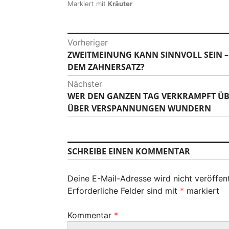
Markiert mit
Kräuter
B
Vorheriger
ZWEITMEINUNG KANN SINNVOLL SEIN –
V
e
DEM ZAHNERSATZ?
o
i
r
Nächster
h
t
WER DEN GANZEN TAG VERKRAMPFT ÜBE
N
e
ÜBER VERSPANNUNGEN WUNDERN
ä
r
r
c
i
a
h
g
s
g
SCHREIBE EINEN KOMMENTAR
e
t
r
s
e
B
Deine E-Mail-Adresse wird nicht veröffent
r
-
e
Erforderliche Felder sind mit
*
markiert
B
i
N
e
t
Kommentar
*
i
a
r