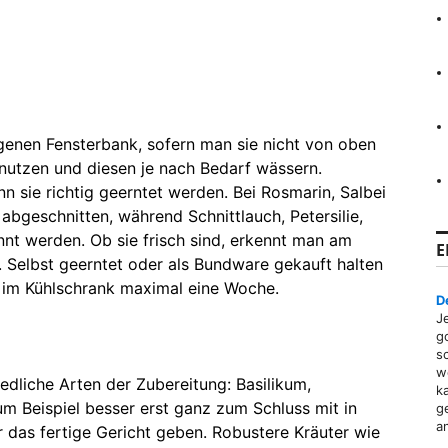
genen Fensterbank, sofern man sie nicht von oben
r nutzen und diesen je nach Bedarf wässern.
n sie richtig geerntet werden. Bei Rosmarin, Salbei
 abgeschnitten, während Schnittlauch, Petersilie,
nt werden. Ob sie frisch sind, erkennt man am
E
 Selbst geerntet oder als Bundware gekauft halten
r im Kühlschrank maximal eine Woche.
D
J
g
s
w
edliche Arten der Zubereitung: Basilikum,
k
zum Beispiel besser erst ganz zum Schluss mit in
g
a
 das fertige Gericht geben. Robustere Kräuter wie