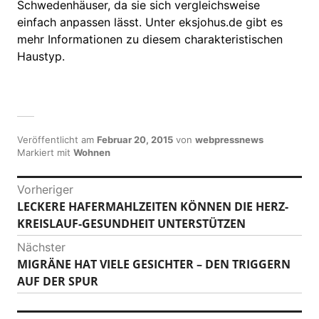
Schwedenhäuser, da sie sich vergleichsweise
einfach anpassen lässt. Unter eksjohus.de gibt es
mehr Informationen zu diesem charakteristischen
Haustyp.
Veröffentlicht am
Februar 20, 2015
von
webpressnews
Markiert mit
Wohnen
B
Vorheriger
LECKERE HAFERMAHLZEITEN KÖNNEN DIE HERZ-
V
e
KREISLAUF-GESUNDHEIT UNTERSTÜTZEN
o
i
r
Nächster
h
t
MIGRÄNE HAT VIELE GESICHTER – DEN TRIGGERN
N
e
AUF DER SPUR
ä
r
r
c
i
a
h