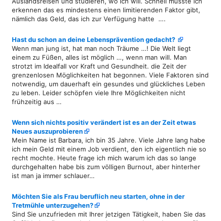
Auslandsreisen und studieren, wo ich will. Schnell musste ich
erkennen das es mindestens einen limitierenden Faktor gibt,
nämlich das Geld, das ich zur Verfügung hatte ….
Hast du schon an deine Lebensprävention gedacht?
Wenn man jung ist, hat man noch Träume …! Die Welt liegt
einem zu Füßen, alles ist möglich …, wenn man will. Man
strotzt im Idealfall vor Kraft und Gesundheit. die Zeit der
grenzenlosen Möglichkeiten hat begonnen. Viele Faktoren sind
notwendig, um dauerhaft ein gesundes und glückliches Leben
zu leben. Leider schöpfen viele Ihre Möglichkeiten nicht
frühzeitig aus …
Wenn sich nichts positiv verändert ist es an der Zeit etwas
Neues auszuprobieren
Mein Name ist Barbara, ich bin 35 Jahre. Viele Jahre lang habe
ich mein Geld mit einem Job verdient, den ich eigentlich nie so
recht mochte. Heute frage ich mich warum ich das so lange
durchgehalten habe bis zum völligen Burnout, aber hinterher
ist man ja immer schlauer…
Möchten Sie als Frau beruflich neu starten, ohne in der
Tretmühle unterzugehen?
Sind Sie unzufrieden mit Ihrer jetzigen Tätigkeit, haben Sie das