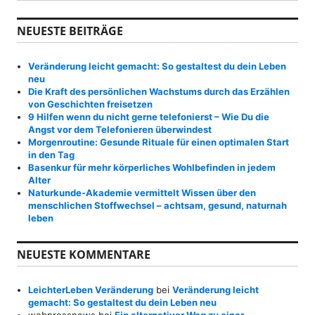
c
h
NEUESTE BEITRÄGE
e
n
a
Veränderung leicht gemacht: So gestaltest du dein Leben
c
neu
h
Die Kraft des persönlichen Wachstums durch das Erzählen
:
von Geschichten freisetzen
9 Hilfen wenn du nicht gerne telefonierst – Wie Du die
Angst vor dem Telefonieren überwindest
Morgenroutine: Gesunde Rituale für einen optimalen Start
in den Tag
Basenkur für mehr körperliches Wohlbefinden in jedem
Alter
Naturkunde-Akademie vermittelt Wissen über den
menschlichen Stoffwechsel – achtsam, gesund, naturnah
leben
NEUESTE KOMMENTARE
LeichterLeben Veränderung
bei
Veränderung leicht
gemacht: So gestaltest du dein Leben neu
webpressnews
bei
Ein alternativer Weg zu einer