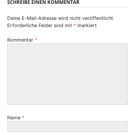
SCHREIBE EINEN KOMMENTAR
g
s
g
e
t
r
s
Deine E-Mail-Adresse wird nicht veröffentlicht.
e
B
Erforderliche Felder sind mit
*
markiert
r
-
e
B
i
N
Kommentar
*
e
t
i
a
r
t
a
v
r
g
a
i
:
g
g
:
a
t
i
Name
*
o