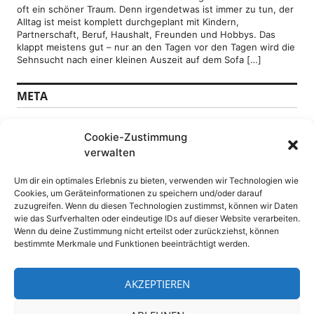
oft ein schöner Traum. Denn irgendetwas ist immer zu tun, der
Alltag ist meist komplett durchgeplant mit Kindern,
Partnerschaft, Beruf, Haushalt, Freunden und Hobbys. Das
klappt meistens gut – nur an den Tagen vor den Tagen wird die
Sehnsucht nach einer kleinen Auszeit auf dem Sofa […]
META
Anmelden
Cookie-Zustimmung
Feed der Einträge
verwalten
Kommentare-Feed
WordPress.org
Um dir ein optimales Erlebnis zu bieten, verwenden wir Technologien wie
Cookies, um Geräteinformationen zu speichern und/oder darauf
SEITEN
zuzugreifen. Wenn du diesen Technologien zustimmst, können wir Daten
wie das Surfverhalten oder eindeutige IDs auf dieser Website verarbeiten.
Wenn du deine Zustimmung nicht erteilst oder zurückziehst, können
Datenschutz
bestimmte Merkmale und Funktionen beeinträchtigt werden.
DSGVO Datenschutzerklärung
Impressum
WebPressNews sitemap
AKZEPTIEREN